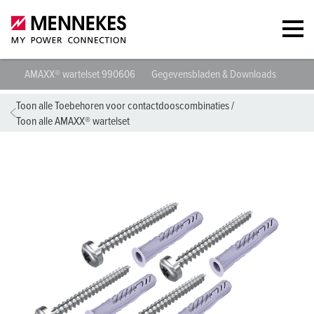
AMAXX® wartelset 990606
Gegevensbladen & Downloads
Richtl
Toon alle Toebehoren voor contactdooscombinaties
/
Toon alle AMAXX® wartelset