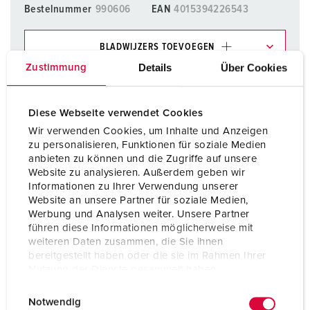
Bestelnummer
990606
EAN
4015394226543
BLADWIJZERS TOEVOEGEN
Details
Über Cookies
Zustimmung
Onze producten kunt u in het gedeelte
verlanglijstje/winkelmand in verschillende lijsten beheren.
Diese Webseite verwendet Cookies
Mijn lijst
(0)
TOEVOEGEN
Wir verwenden Cookies, um Inhalte und Anzeigen
zu personalisieren, Funktionen für soziale Medien
NIEUW LIJST MAKEN
anbieten zu können und die Zugriffe auf unsere
Website zu analysieren. Außerdem geben wir
Informationen zu Ihrer Verwendung unserer
Website an unsere Partner für soziale Medien,
Werbung und Analysen weiter. Unsere Partner
führen diese Informationen möglicherweise mit
Gegevensbladen & Downloads
weiteren Daten zusammen, die Sie ihnen
AMAXX® wartelset 990606
bereitgestellt haben oder die sie im Rahmen Ihrer
Nutzung der Dienste gesammelt haben.
Product info
AMAXX® wartelset 990606
E
Datenschutzerklärung
Impressum
PDF, 162 KB
Notwendig
i