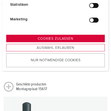
l
Statistiken
l
i
Richtlijnen
g
Marketing
Montageplaat 15617
u
n
REACh
g
COOKIES ZULASSEN
s
AUSWAHL ERLAUBEN
a
RoHS
u
NUR NOTWENDIGE COOKIES
s
w
a
h
Geschikte producten
l
Montageplaat 15617