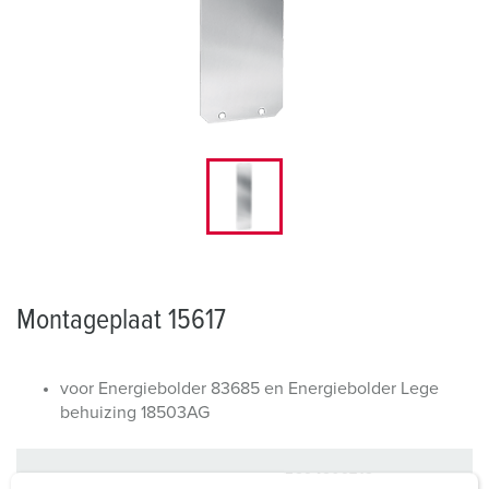
Montageplaat 15617
voor Energiebolder 83685 en Energiebolder Lege
behuizing 18503AG
Bestelnummer
15617
EAN
4015394209713