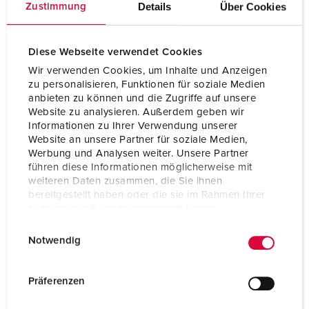
Details
Über Cookies
Zustimmung
BLADWIJZERS TOEVOEGEN
Diese Webseite verwendet Cookies
Onze producten kunt u in het gedeelte
Wir verwenden Cookies, um Inhalte und Anzeigen
verlanglijstje/winkelmand in verschillende lijsten beheren.
zu personalisieren, Funktionen für soziale Medien
anbieten zu können und die Zugriffe auf unsere
Mijn lijst
(0)
TOEVOEGEN
Website zu analysieren. Außerdem geben wir
Informationen zu Ihrer Verwendung unserer
NIEUW LIJST MAKEN
Website an unsere Partner für soziale Medien,
Werbung und Analysen weiter. Unsere Partner
führen diese Informationen möglicherweise mit
weiteren Daten zusammen, die Sie ihnen
bereitgestellt haben oder die sie im Rahmen Ihrer
Nutzung der Dienste gesammelt haben.
Gegevensbladen & Downloads
E
Datenschutzerklärung
Impressum
Montageplaat 15617
Notwendig
i
Product info
n
Montageplaat 15617
w
Präferenzen
PDF, 82 KB
i