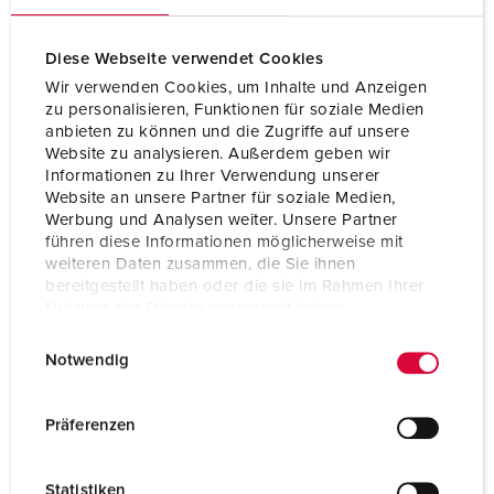
Diese Webseite verwendet Cookies
Wir verwenden Cookies, um Inhalte und Anzeigen
zu personalisieren, Funktionen für soziale Medien
anbieten zu können und die Zugriffe auf unsere
Website zu analysieren. Außerdem geben wir
Informationen zu Ihrer Verwendung unserer
Website an unsere Partner für soziale Medien,
Werbung und Analysen weiter. Unsere Partner
führen diese Informationen möglicherweise mit
weiteren Daten zusammen, die Sie ihnen
bereitgestellt haben oder die sie im Rahmen Ihrer
Nutzung der Dienste gesammelt haben.
E
Datenschutzerklärung
Impressum
Notwendig
i
n
w
Präferenzen
i
Bestelnummer 990611
l
M 20 - klem/afdichting bereik 6-13 mm, IP67, gitzwart
Statistiken