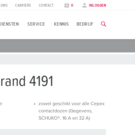
EUWS
CARRIÈRE
CONTACT
0
INLOGGEN
DIENSTEN
SERVICE
KENNIS
BEDRIJF
oepassingsspecifiek
rainingen & scholingen
ocial Media & Nieuwsbrief
lle informatie over onze trainingen en fabrieksbezoeken vind
evensmiddelenindustrie
olg MENNEKES
rand 4191
indenergie
ieuwsbrief
NAAR DE TRAININGEN
utomobielindustrie
e
zowel geschikt voor alle Cepex
eurzen & data
contactdozen (Gegevens,
ogistieke centra
SCHUKO®, 16 A en 32 A)
eursdata
atacenters