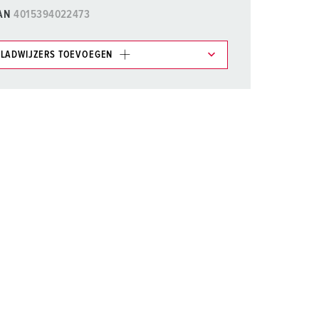
randweer en rampenhulpverlening
AN
4015394022473
oor containers
LADWIJZERS TOEVOEGEN
ucten
ampings
et gedeelte verlanglijstje/winkelmand in
n.
M volgens de norm voor defensiematerieel
TOEVOEGEN
venementtechniek
NIEUW LIJST MAKEN