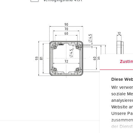
Zusti
Diese Web
Wir verwen
soziale Me
analysier
Website an
Unsere Par
zusammen, 
der Diens