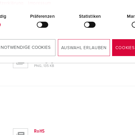
tzerklärung
Impressum
dig
Präferenzen
Statistiken
Mar
CAD-gegevens 3D STP
Verhogingsrand 4191
ZIP, 308 KB
 NOTWENDIGE COOKIES
AUSWAHL ERLAUBEN
COOKIES
Technische tekening
Verhogingsrand 4191
PNG, 135 KB
RoHS