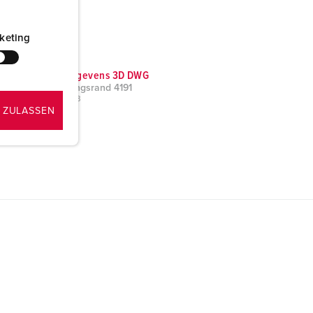
keting
CAD-gegevens 3D DWG
Verhogingsrand 4191
ZIP, 713 KB
 ZULASSEN