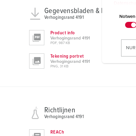
Datenschu
E
Gegevensbladen & Downloads
i
Notwen
Verhogingsrand 4191
n
w
Product info
i
Verhogingsrand 4191
PDF, 987 KB
l
NUR
l
Tekening portret
i
Verhogingsrand 4191
PNG, 31 KB
g
u
n
g
s
a
Richtlijnen
u
Verhogingsrand 4191
s
w
REACh
a