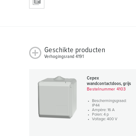
h
l
Geschikte producten
Verhogingsrand 4191
Cepex
wandcontactdoos, grijs
Bestelnummer 4103
Beschermingsgraad:
IP44
Ampère: 16 A
Polen: 4 p
Voltage: 400 V