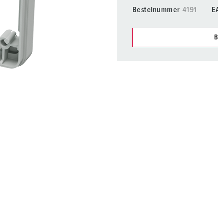
SCHUKO® en contactmateriaal met beschermingscontact
B
Bestelnummer
4191
E
Data-/netwerktechniek
V
B
Producten met uitgebreide uitvoeringen en aanvullende prod
C
Onze producten kunt u in h
verschillende lijsten behere
Overige producten en toebehoren
T
Mijn lijst
(0)
E