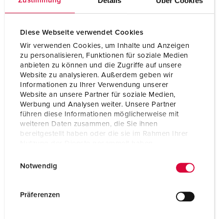
Details
Über Cookies
Zustimmung
Uurstand
6 h
Diese Webseite verwendet Cookies
Hertz
50-60 Hz
Wir verwenden Cookies, um Inhalte und Anzeigen
zu personalisieren, Funktionen für soziale Medien
Beschermingsgraad
IP44
anbieten zu können und die Zugriffe auf unsere
Website zu analysieren. Außerdem geben wir
Kinderbeveiliging
Nee
Informationen zu Ihrer Verwendung unserer
Website an unsere Partner für soziale Medien,
Gewicht
288 g
Werbung und Analysen weiter. Unsere Partner
führen diese Informationen möglicherweise mit
Certificeringen
EAC
weiteren Daten zusammen, die Sie ihnen
CQC
bereitgestellt haben oder die sie im Rahmen Ihrer
Nutzung der Dienste gesammelt haben.
E
Datenschutzerklärung
Impressum
Notwendig
i
n
w
Präferenzen
i
l