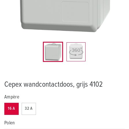
Cepex wandcontactdoos, grijs 4102
Ampère
16 A
32 A
Polen