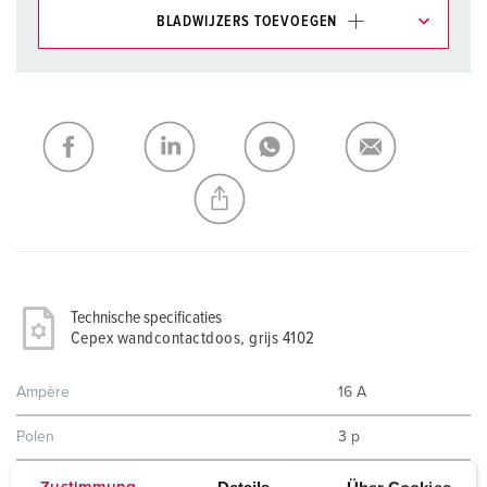
BLADWIJZERS TOEVOEGEN
Onze producten kunt u in het gedeelte
verlanglijstje/winkelmand in verschillende lijsten beheren.
Mijn lijst
(0)
TOEVOEGEN
NIEUW LIJST MAKEN
Technische specificaties
Cepex wandcontactdoos, grijs 4102
Ampère
16 A
Polen
3 p
Voltage
230 V