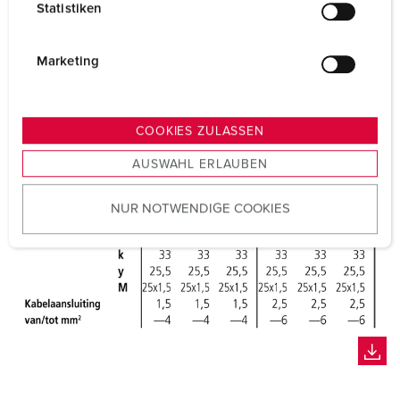
Statistiken
l
i
g
Marketing
u
n
g
COOKIES ZULASSEN
s
AUSWAHL ERLAUBEN
a
u
NUR NOTWENDIGE COOKIES
s
w
a
h
l