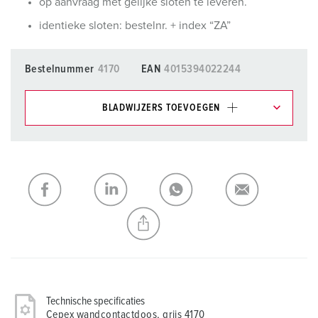
op aanvraag met gelijke sloten te leveren.
identieke sloten: bestelnr. + index “ZA”
Bestelnummer
4170
EAN
4015394022244
BLADWIJZERS TOEVOEGEN
Onze producten kunt u in het gedeelte
verlanglijstje/winkelmand in verschillende lijsten beheren.
Mijn lijst
(0)
TOEVOEGEN
NIEUW LIJST MAKEN
Technische specificaties
Cepex wandcontactdoos, grijs 4170