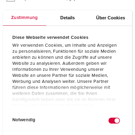
Ampère
32 A
Details
Über Cookies
Zustimmung
Polen
5 p
Diese Webseite verwendet Cookies
Voltage
400 V
Wir verwenden Cookies, um Inhalte und Anzeigen
Uurstand
6 h
zu personalisieren, Funktionen für soziale Medien
anbieten zu können und die Zugriffe auf unsere
Hertz
50-60 Hz
Website zu analysieren. Außerdem geben wir
Informationen zu Ihrer Verwendung unserer
Beschermingsgraad
IP44
Website an unsere Partner für soziale Medien,
Werbung und Analysen weiter. Unsere Partner
führen diese Informationen möglicherweise mit
Kinderbeveiliging
Nee
weiteren Daten zusammen, die Sie ihnen
bereitgestellt haben oder die sie im Rahmen Ihrer
Gewicht
435 g
Nutzung der Dienste gesammelt haben.
Certificeringen
EAC
E
Datenschutzerklärung
Impressum
Notwendig
i
n