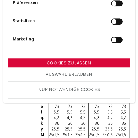
w
Präferenzen
i
l
Statistiken
l
i
g
Marketing
u
n
g
COOKIES ZULASSEN
s
AUSWAHL ERLAUBEN
a
u
NUR NOTWENDIGE COOKIES
s
w
a
h
l