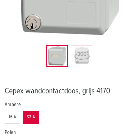
Cepex wandcontactdoos, grijs 4170
Ampère
16 A
32 A
Polen