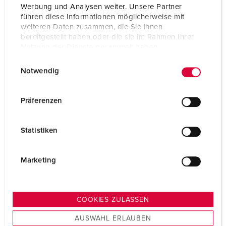
Werbung und Analysen weiter. Unsere Partner
führen diese Informationen möglicherweise mit
weiteren Daten zusammen, die Sie ihnen
bereitgestellt haben oder die sie im Rahmen Ihrer
Nutzung der Dienste gesammelt haben.
E
Datenschutzerklärung
Impressum
Notwendig
i
n
w
Präferenzen
i
l
Statistiken
l
i
g
Marketing
u
n
g
COOKIES ZULASSEN
s
AUSWAHL ERLAUBEN
a