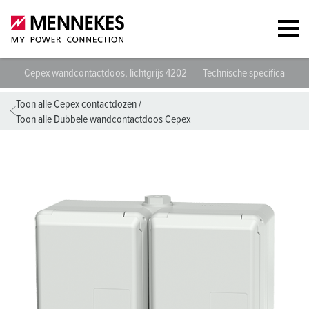
Cepex wandcontactdoos, lichtgrijs 4202
Technische specificaties
Toon alle Cepex contactdozen
/
Toon alle Dubbele wandcontactdoos Cepex