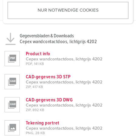
u
NUR NOTWENDIGE COOKIES
s
w
a
h
Gegevensbladen & Downloads
l
Cepex wandcontactdoos, lichtgrijs 4202
Product info
Cepex wandcontactdoos, lichtgrijs 4202
PDF, 141 KB
CAD-gegevens 3D STP
Cepex wandcontactdoos, lichtgrijs 4202
ZIP, 417 KB
CAD-gegevens 3D DWG
Cepex wandcontactdoos, lichtgrijs 4202
ZIP, 892 KB
Tekening portret
Cepex wandcontactdoos, lichtgrijs 4202
PNG, 28 KB