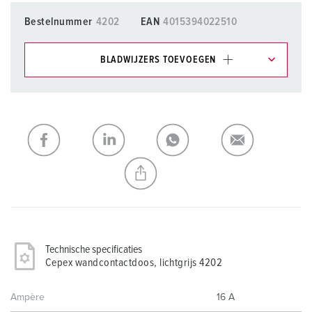
Bestelnummer
4202
EAN
4015394022510
BLADWIJZERS TOEVOEGEN
Onze producten kunt u in het gedeelte
verlanglijstje/winkelmand in verschillende lijsten beheren.
Mijn lijst
(0)
TOEVOEGEN
NIEUW LIJST MAKEN
Technische specificaties
Cepex wandcontactdoos, lichtgrijs 4202
Ampère
16 A