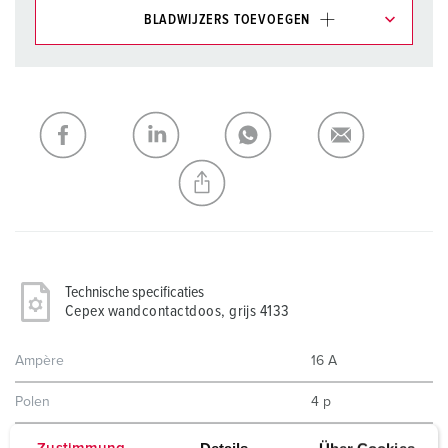
BLADWIJZERS TOEVOEGEN
Onze producten kunt u in het gedeelte
verlanglijstje/winkelmand in verschillende lijsten beheren.
Mijn lijst
(0)
TOEVOEGEN
NIEUW LIJST MAKEN
Technische specificaties
Cepex wandcontactdoos, grijs 4133
Ampère
16 A
Polen
4 p
Voltage
400 V