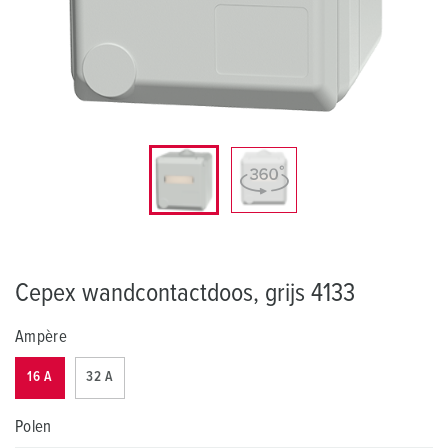
Cepex wandcontactdoos, grijs 4133
Ampère
16 A
32 A
Polen