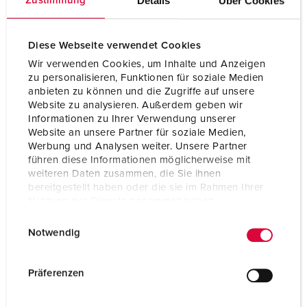
Details
Über Cookies
Zustimmung
Uurstand
6 h
Diese Webseite verwendet Cookies
Hertz
50-60 Hz
Wir verwenden Cookies, um Inhalte und Anzeigen
zu personalisieren, Funktionen für soziale Medien
Beschermingsgraad
IP44
anbieten zu können und die Zugriffe auf unsere
Website zu analysieren. Außerdem geben wir
Kinderbeveiliging
Nee
Informationen zu Ihrer Verwendung unserer
Website an unsere Partner für soziale Medien,
Gewicht
300 g
Werbung und Analysen weiter. Unsere Partner
führen diese Informationen möglicherweise mit
Certificeringen
EAC
weiteren Daten zusammen, die Sie ihnen
CQC
bereitgestellt haben oder die sie im Rahmen Ihrer
Nutzung der Dienste gesammelt haben.
E
Datenschutzerklärung
Impressum
Notwendig
i
n
w
Präferenzen
i
l