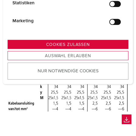
Statistiken
l
i
g
Marketing
u
n
g
COOKIES ZULASSEN
s
AUSWAHL ERLAUBEN
a
u
NUR NOTWENDIGE COOKIES
s
w
a
h
l