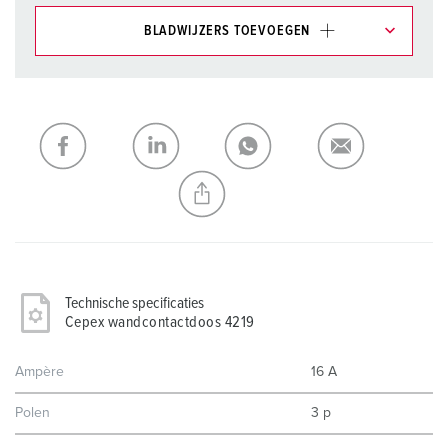
BLADWIJZERS TOEVOEGEN
Onze producten kunt u in het gedeelte
verlanglijstje/winkelmand in verschillende lijsten beheren.
Mijn lijst
(0)
TOEVOEGEN
NIEUW LIJST MAKEN
Technische specificaties
Cepex wandcontactdoos 4219
Ampère
16 A
Polen
3 p