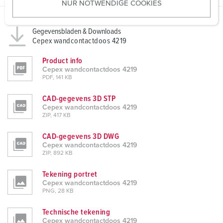
NUR NOTWENDIGE COOKIES
s
w
a
Gegevensbladen & Downloads
h
Cepex wandcontactdoos 4219
l
Product info
Cepex wandcontactdoos 4219
PDF, 141 KB
CAD-gegevens 3D STP
Cepex wandcontactdoos 4219
ZIP, 417 KB
CAD-gegevens 3D DWG
Cepex wandcontactdoos 4219
ZIP, 892 KB
Tekening portret
Cepex wandcontactdoos 4219
PNG, 28 KB
Technische tekening
Cepex wandcontactdoos 4219