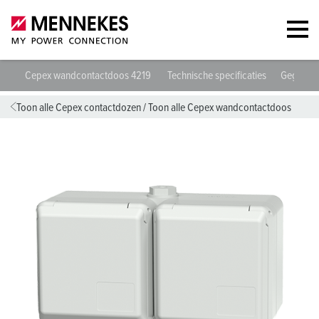
Cepex wandcontactdoos 4219
Technische specificaties
Gegeven
Toon alle Cepex contactdozen
/
Toon alle Cepex wandcontactdoos