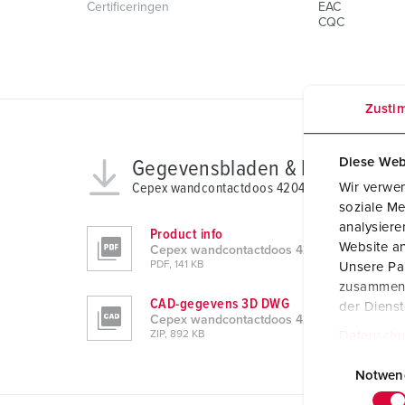
Certificeringen
EAC
CQC
Zusti
Diese Web
Gegevensbladen & Downloads
Wir verwen
Cepex wandcontactdoos 4204
soziale Me
analysier
Product info
Website an
Cepex wandcontactdoos 4204
PDF, 141 KB
Unsere Par
zusammen, 
CAD-gegevens 3D DWG
der Diens
Cepex wandcontactdoos 4204
Datenschu
ZIP, 892 KB
E
i
Notwen
n