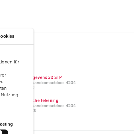
ookies
ionen für
rer
CAD-gegevens 3D STP
r.
Cepex wandcontactdoos 4204
ZIP, 417 KB
aten
r Nutzung
Technische tekening
Cepex wandcontactdoos 4204
PNG, 28 KB
keting