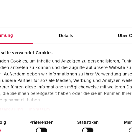
Details
Über C
mmung
seite verwendet Cookies
den Cookies, um Inhalte und Anzeigen zu personalisieren, Funkt
dien anbieten zu können und die Zugriffe auf unsere Website zu
en. Außerdem geben wir Informationen zu Ihrer Verwendung unse
Fabrikantverklaring
 unsere Partner für soziale Medien, Werbung und Analysen weite
Cepex wandcontactdoos 4204
PDF, 62 KB
tner führen diese Informationen möglicherweise mit weiteren D
die Sie ihnen bereitgestellt haben oder die sie im Rahmen Ihre
Tekening portret
te gesammelt haben.
Cepex wandcontactdoos 4204
tzerklärung
Impressum
PNG, 28 KB
dig
Präferenzen
Statistiken
Mar