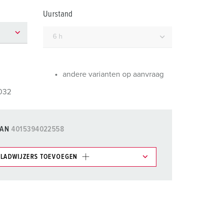
randweer en rampenhulpverlening
Uurstand
oor containers
ucten
ampings
M volgens de norm voor defensiematerieel
andere varianten op aanvraag
venementtechniek
8032
AN
4015394022558
LADWIJZERS TOEVOEGEN
et gedeelte verlanglijstje/winkelmand in
n.
TOEVOEGEN