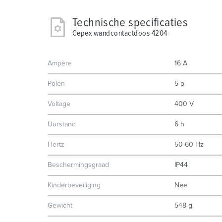
Technische specificaties
Cepex wandcontactdoos 4204
Ampère
16 A
Polen
5 p
Voltage
400 V
Uurstand
6 h
Hertz
50-60 Hz
Beschermingsgraad
IP44
Kinderbeveiliging
Nee
Gewicht
548 g