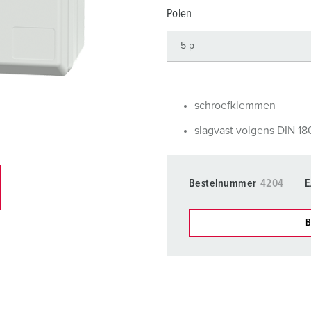
SCHUKO® en contactmateriaal met beschermingscontact
B
Polen
Data-/netwerktechniek
V
Producten met uitgebreide uitvoeringen en aanvullende prod
C
Overige producten en toebehoren
T
schroefklemmen
E
slagvast volgens DIN 1
Bestelnummer
4204
E
B
Onze producten kunt u in h
verschillende lijsten behere
Mijn lijst
(0)