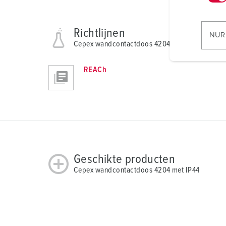
w
i
Richtlijnen
l
NUR
Cepex wandcontactdoos 4204
l
i
g
REACh
u
n
g
s
a
u
s
Geschikte producten
w
Cepex wandcontactdoos 4204 met IP44
a
h
l