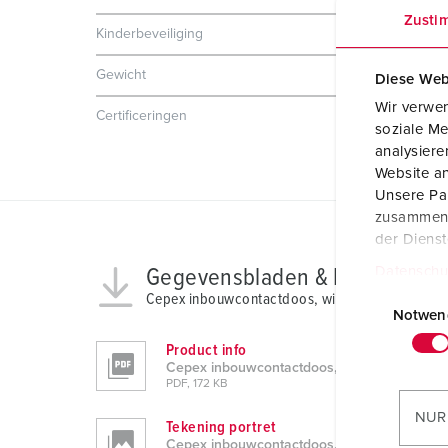
Zusti
Kinderbeveiliging
Nee
Gewicht
218 g
Diese Web
Wir verwen
Certificeringen
EAC
soziale Me
analysier
Website an
Unsere Par
zusammen, 
der Diens
Datenschu
Gegevensbladen & Downloads
E
Cepex inbouwcontactdoos, wit 4175
i
Notwen
n
Product info
w
Cepex inbouwcontactdoos, wit 4175
PDF, 172 KB
i
l
NUR
Tekening portret
l
Cepex inbouwcontactdoos, wit 4175