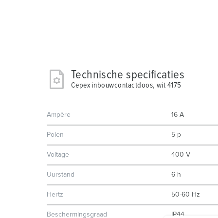
Technische specificaties
Cepex inbouwcontactdoos, wit 4175
Ampère
16 A
Polen
5 p
Voltage
400 V
Uurstand
6 h
Hertz
50-60 Hz
Beschermingsgraad
IP44