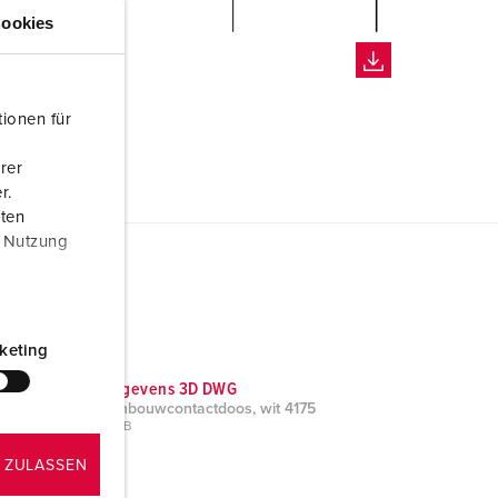
ookies
ionen für
rer
r.
aten
r Nutzung
keting
CAD-gegevens 3D DWG
Cepex inbouwcontactdoos, wit 4175
ZIP, 793 KB
 ZULASSEN