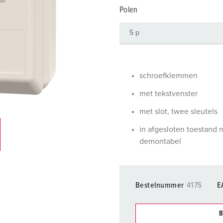
SCHUKO® en contactmateriaal met beschermingscontact
B
Polen
Data-/netwerktechniek
V
Producten met uitgebreide uitvoeringen en aanvullende prod
C
Overige producten en toebehoren
T
schroefklemmen
E
met tekstvenster
met slot, twee sleutels
in afgesloten toestand n
demontabel
Bestelnummer
4175
E
B