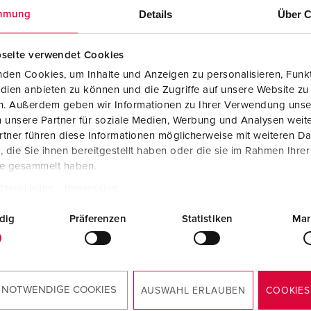
Details
Über C
mmung
seite verwendet Cookies
den Cookies, um Inhalte und Anzeigen zu personalisieren, Funkt
dien anbieten zu können und die Zugriffe auf unsere Website zu
en. Außerdem geben wir Informationen zu Ihrer Verwendung unse
 unsere Partner für soziale Medien, Werbung und Analysen weite
tner führen diese Informationen möglicherweise mit weiteren D
die Sie ihnen bereitgestellt haben oder die sie im Rahmen Ihre
te gesammelt haben.
tzerklärung
Impressum
dig
Präferenzen
Statistiken
Mar
CAD-gegevens 3D STP
Cepex inbouwcontactdoos, wit 4175
ZIP, 349 KB
 NOTWENDIGE COOKIES
AUSWAHL ERLAUBEN
COOKIES
Technische tekening
Cepex inbouwcontactdoos, wit 4175