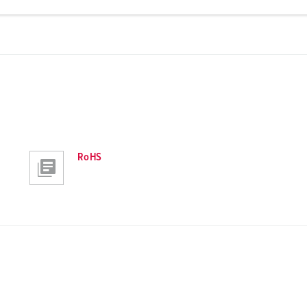
PNG, 28 KB
RoHS