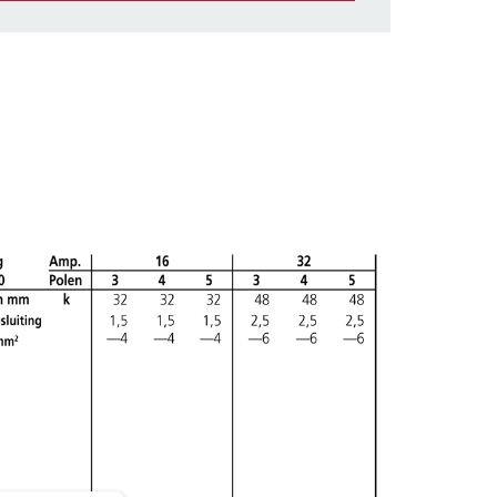
et gedeelte verlanglijstje/winkelmand in
n.
TOEVOEGEN
NIEUW LIJST MAKEN