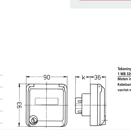
Onze producten kunt u in h
verschillende lijsten behere
Mijn lijst
(0)