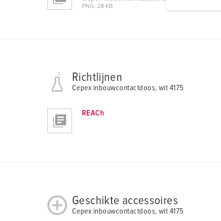
i
PNG, 28 KB
g
u
n
g
s
Richtlijnen
a
Cepex inbouwcontactdoos, wit 4175
u
s
w
REACh
a
h
l
Geschikte accessoires
Cepex inbouwcontactdoos, wit 4175