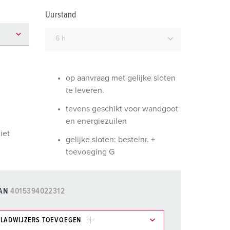
randweer en rampenhulpverlening
Uurstand
oor containers
ucten
ampings
M volgens de norm voor defensiematerieel
op aanvraag met gelijke sloten
te leveren.
venementtechniek
tevens geschikt voor wandgoot
en energiezuilen
iet
gelijke sloten: bestelnr. +
toevoeging G
AN
4015394022312
LADWIJZERS TOEVOEGEN