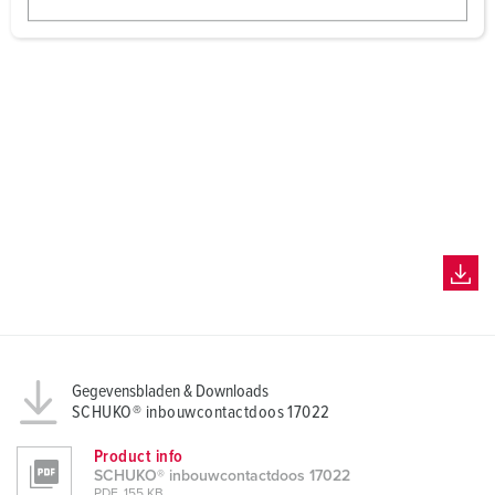
w
a
h
l
Gegevensbladen & Downloads
SCHUKO® inbouwcontactdoos 17022
Product info
SCHUKO® inbouwcontactdoos 17022
PDF, 155 KB