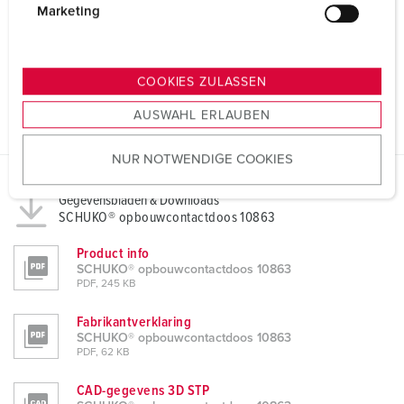
g
Marketing
u
n
g
COOKIES ZULASSEN
s
AUSWAHL ERLAUBEN
a
u
NUR NOTWENDIGE COOKIES
s
w
Gegevensbladen & Downloads
a
SCHUKO® opbouwcontactdoos 10863
h
l
Product info
SCHUKO® opbouwcontactdoos 10863
PDF, 245 KB
Fabrikantverklaring
SCHUKO® opbouwcontactdoos 10863
PDF, 62 KB
CAD-gegevens 3D STP