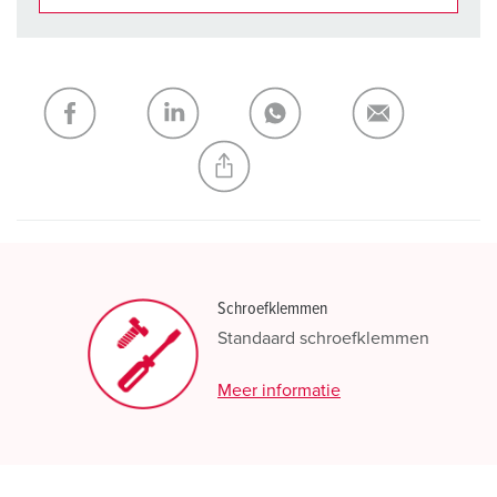
Onze producten kunt u in het gedeelte
verlanglijstje/winkelmand in verschillende lijsten beheren.
Mijn lijst
(0)
TOEVOEGEN
NIEUW LIJST MAKEN
Schroefklemmen
Standaard schroefklemmen
Meer informatie