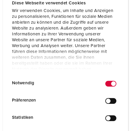
Diese Webseite verwendet Cookies
Wir verwenden Cookies, um Inhalte und Anzeigen
zu personalisieren, Funktionen für soziale Medien
anbieten zu können und die Zugriffe auf unsere
Website zu analysieren. Außerdem geben wir
Informationen zu Ihrer Verwendung unserer
Website an unsere Partner für soziale Medien,
Werbung und Analysen weiter. Unsere Partner
führen diese Informationen möglicherweise mit
weiteren Daten zusammen, die Sie ihnen
bereitgestellt haben oder die sie im Rahmen Ihrer
Nutzung der Dienste gesammelt haben.
E
Datenschutzerklärung
Impressum
Notwendig
i
n
w
Präferenzen
i
l
Statistiken
l
i