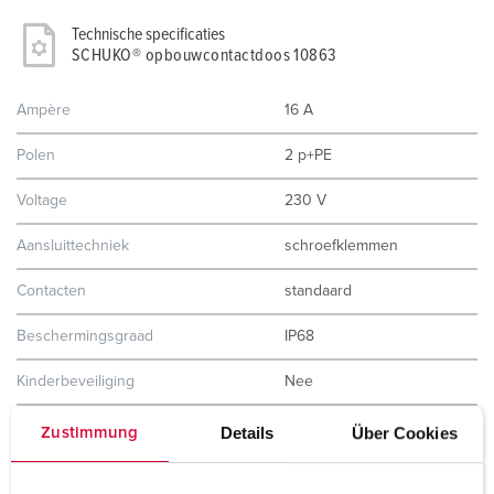
Technische specificaties
SCHUKO® opbouwcontactdoos 10863
Ampère
16 A
Polen
2 p+PE
Voltage
230 V
Aansluittechniek
schroefklemmen
Contacten
standaard
Beschermingsgraad
IP68
Kinderbeveiliging
Nee
Gewicht
178 g
Details
Über Cookies
Zustimmung
Certificeringen
EAC