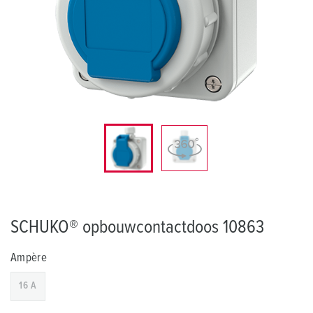
SCHUKO® opbouwcontactdoos 10863
Ampère
16 A