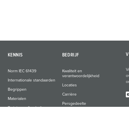
V
KENNIS
BEDRIJF
V
Norm IEC 61439
Kwaliteit en
o
verantwoordelijkheid
Internationale standaarden
o
Locaties
Begrippen
Carrière
Materialen
Persgedeelte
Trainingen & scholingen
Beurzen & data
Nieuwsbrief