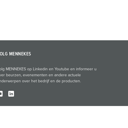
OLG MENNEKES
olg MENNEKES op Linkedin en Youtube en informeer u
ver beurzen, evenementen en andere actuele
nderwerpen over het bedrijf en de producten.