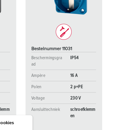
randweer en rampenhulpverlening
oor containers
ucten
ampings
M volgens de norm voor defensiematerieel
Bestelnummer 11031
venementtechniek
Beschermingsgra
IP54
ad
Ampère
16 A
Polen
2 p+PE
Voltage
230 V
klemm
Aansluittechniek
schroefklemm
en
ookies