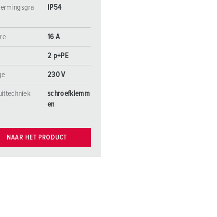
ermingsgra
IP54
re
16 A
2 p+PE
ge
230 V
uittechniek
schroefklemm
en
NAAR HET PRODUCT