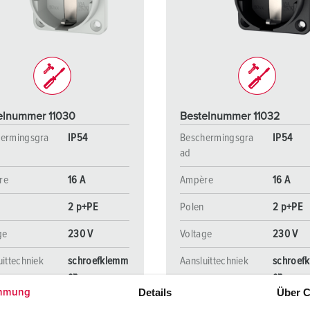
SCHUKO® en contactmateriaal met beschermingscontact
B
Data-/netwerktechniek
V
Producten met uitgebreide uitvoeringen en aanvullende prod
C
Overige producten en toebehoren
T
elnummer 11030
Bestelnummer 11032
E
ermingsgra
IP54
Beschermingsgra
IP54
ad
re
16 A
Ampère
16 A
2 p+PE
Polen
2 p+PE
ge
230 V
Voltage
230 V
uittechniek
schroefklemm
Aansluittechniek
schroef
en
en
Details
Über C
mmung