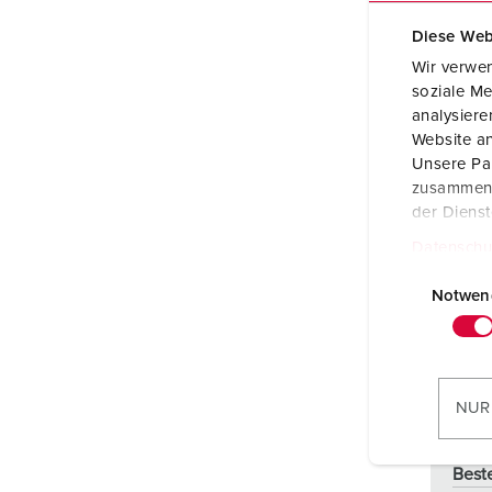
Diese Web
Wir verwen
soziale Me
analysier
Website an
Unsere Par
zusammen, 
der Diens
Datenschu
E
i
Notwen
n
w
i
l
NUR
l
i
Best
g