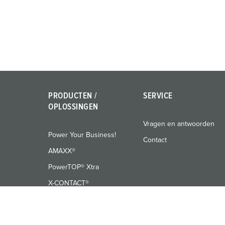
PRODUCTEN /
SERVICE
OPLOSSINGEN
Vragen en antwoorden
Power Your Business!
Contact
AMAXX®
PowerTOP® Xtra
X-CONTACT®