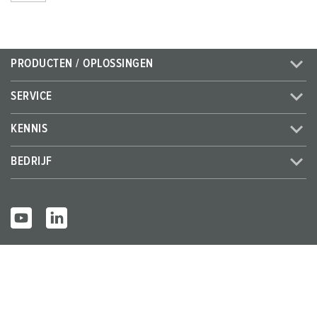
PRODUCTEN / OPLOSSINGEN
SERVICE
KENNIS
BEDRIJF
© MENNEKES 2026
Alle rechten voorbehouden
Bedrijfsge
Gegevensbes
Algemene bedrijfs- en