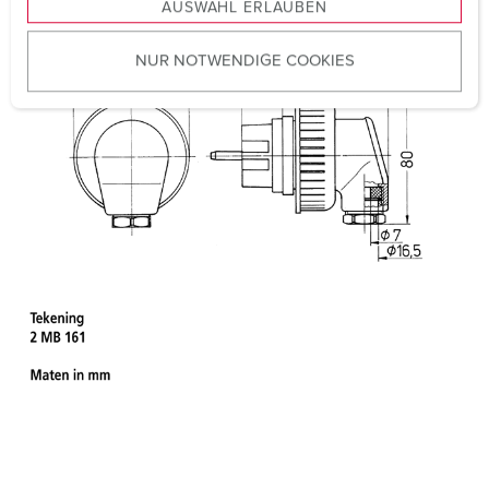
AUSWAHL ERLAUBEN
a
u
NUR NOTWENDIGE COOKIES
s
w
a
h
l