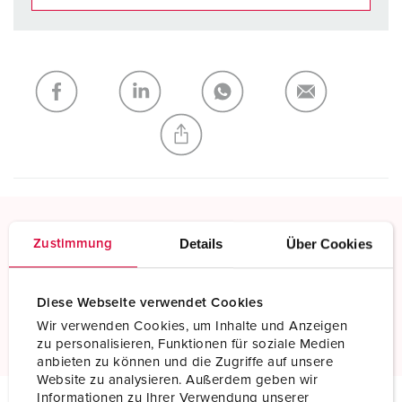
Onze producten kunt u in het gedeelte
verlanglijstje/winkelmand in verschillende lijsten beheren.
Mijn lijst
(0)
TOEVOEGEN
NIEUW LIJST MAKEN
Details
Über Cookies
Zustimmung
Schroefklemmen
Standaard schroefklemmen
Diese Webseite verwendet Cookies
Meer informatie
Wir verwenden Cookies, um Inhalte und Anzeigen
zu personalisieren, Funktionen für soziale Medien
anbieten zu können und die Zugriffe auf unsere
Website zu analysieren. Außerdem geben wir
Informationen zu Ihrer Verwendung unserer