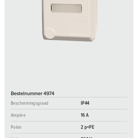
Bestelnummer 4974
Beschermingsgraad
IP44
Ampère
16 A
Polen
2 p+PE