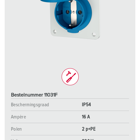
Bestelnummer 11031F
Beschermingsgraad
IP54
Ampère
16 A
Polen
2 p+PE