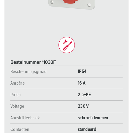
Bestelnummer 11033F
Beschermingsgraad
IP54
Ampère
16 A
Polen
2 p+PE
Voltage
230 V
Aansluittechniek
schroefklemmen
Contacten
standaard