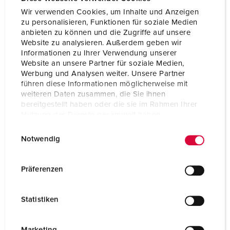
Wir verwenden Cookies, um Inhalte und Anzeigen
zu personalisieren, Funktionen für soziale Medien
anbieten zu können und die Zugriffe auf unsere
Website zu analysieren. Außerdem geben wir
Informationen zu Ihrer Verwendung unserer
Website an unsere Partner für soziale Medien,
Werbung und Analysen weiter. Unsere Partner
führen diese Informationen möglicherweise mit
weiteren Daten zusammen, die Sie ihnen
bereitgestellt haben oder die sie im Rahmen Ihrer
Nutzung der Dienste gesammelt haben.
E
Datenschutzerklärung
Impressum
Bestelnummer 11032F
Notwendig
i
Beschermingsgraad
IP54
n
w
Ampère
16 A
Präferenzen
i
Polen
2 p+PE
l
Statistiken
l
Voltage
230 V
i
Aansluittechniek
schroefklemmen
g
Marketing