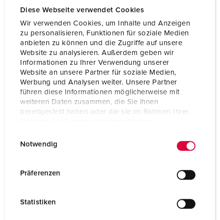
Voltage
230 V
Diese Webseite verwendet Cookies
Aansluittechniek
schroefklemmen
Wir verwenden Cookies, um Inhalte und Anzeigen
zu personalisieren, Funktionen für soziale Medien
Contacten
standaard
anbieten zu können und die Zugriffe auf unsere
Website zu analysieren. Außerdem geben wir
Informationen zu Ihrer Verwendung unserer
Website an unsere Partner für soziale Medien,
NAAR HET PRODUCT
Werbung und Analysen weiter. Unsere Partner
führen diese Informationen möglicherweise mit
weiteren Daten zusammen, die Sie ihnen
bereitgestellt haben oder die sie im Rahmen Ihrer
Nutzung der Dienste gesammelt haben.
E
Datenschutzerklärung
Impressum
Notwendig
i
n
w
Präferenzen
i
l
Statistiken
l
i