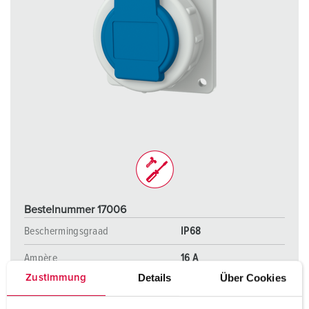
Bestelnummer 17006
Beschermingsgraad
IP68
Ampère
16 A
Details
Über Cookies
Zustimmung
Polen
2 p+PE