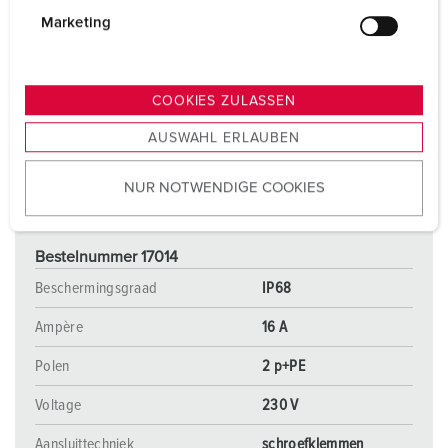
g
Marketing
u
n
g
COOKIES ZULASSEN
s
AUSWAHL ERLAUBEN
a
u
NUR NOTWENDIGE COOKIES
s
w
a
Bestelnummer 17014
h
l
Beschermingsgraad
IP68
Ampère
16 A
Polen
2 p+PE
Voltage
230 V
Aansluittechniek
schroefklemmen