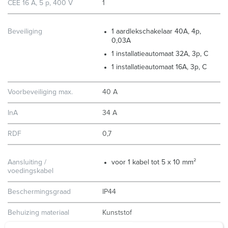
CEE 16 A, 5 p, 400 V
1
Beveiliging
1 aardlekschakelaar 40A, 4p,
0,03A
1 installatieautomaat 32A, 3p, C
1 installatieautomaat 16A, 3p, C
Voorbeveiliging max.
40 A
InA
34 A
RDF
0,7
Aansluiting /
voor 1 kabel tot 5 x 10 mm²
voedingskabel
Beschermingsgraad
IP44
Behuizing materiaal
Kunststof