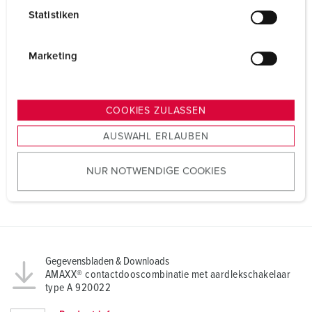
l
Statistiken
l
i
g
Marketing
u
n
g
COOKIES ZULASSEN
s
AUSWAHL ERLAUBEN
a
u
NUR NOTWENDIGE COOKIES
s
w
a
h
l
Gegevensbladen & Downloads
AMAXX® contactdooscombinatie met aardlekschakelaar
type A 920022