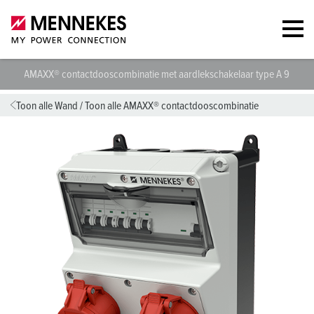
AMAXX® contactdooscombinatie met aardlekschakelaar type A 9200
Toon alle Wand
/
Toon alle AMAXX® contactdooscombinatie