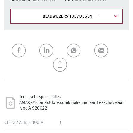
Bestelnummer
920022
EAN
4015394223207
BLADWIJZERS TOEVOEGEN
Onze producten kunt u in het gedeelte
verlanglijstje/winkelmand in verschillende lijsten beheren.
Mijn lijst
(0)
TOEVOEGEN
NIEUW LIJST MAKEN
Technische specificaties
AMAXX® contactdooscombinatie met aardlekschakelaar
type A 920022
CEE 32 A, 5 p, 400 V
1