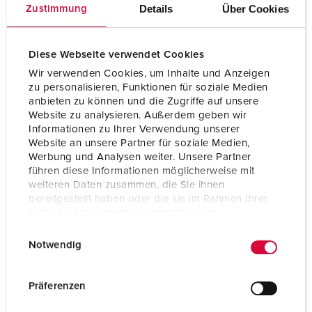
Gewicht
3774 g
Details
Über Cookies
Zustimmung
Hoogte
260 mm
Diese Webseite verwendet Cookies
Breedte
225 mm
Wir verwenden Cookies, um Inhalte und Anzeigen
zu personalisieren, Funktionen für soziale Medien
Combinatie uit voorraad
B
anbieten zu können und die Zugriffe auf unsere
Website zu analysieren. Außerdem geben wir
Informationen zu Ihrer Verwendung unserer
Website an unsere Partner für soziale Medien,
Werbung und Analysen weiter. Unsere Partner
führen diese Informationen möglicherweise mit
weiteren Daten zusammen, die Sie ihnen
bereitgestellt haben oder die sie im Rahmen Ihrer
Nutzung der Dienste gesammelt haben.
E
Datenschutzerklärung
Impressum
Notwendig
i
n
w
Präferenzen
i