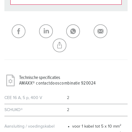
Onze producten kunt u in het gedeelte
verlanglijstje/winkelmand in verschillende lijsten beheren.
Mijn lijst
(0)
TOEVOEGEN
NIEUW LIJST MAKEN
Technische specificaties
AMAXX® contactdooscombinatie 920024
CEE 16 A, 5 p, 400 V
2
SCHUKO®
2
Aansluiting / voedingskabel
voor 1 kabel tot 5 x 10 mm²