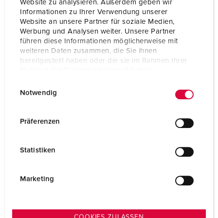
Website zu analysieren. Außerdem geben wir
Informationen zu Ihrer Verwendung unserer
Website an unsere Partner für soziale Medien,
Werbung und Analysen weiter. Unsere Partner
führen diese Informationen möglicherweise mit
weiteren Daten zusammen, die Sie ihnen
bereitgestellt haben oder die sie im Rahmen Ihrer
Nutzung der Dienste gesammelt haben.
E
Datenschutzerklärung
Impressum
Notwendig
i
n
w
Präferenzen
i
l
Statistiken
l
i
g
Marketing
u
n
g
COOKIES ZULASSEN