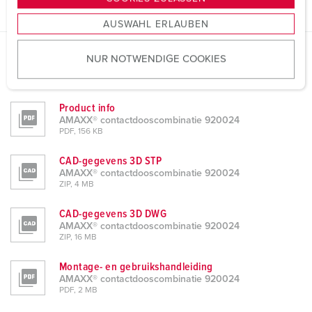
s
AUSWAHL ERLAUBEN
a
u
NUR NOTWENDIGE COOKIES
s
Gegevensbladen & Downloads
w
AMAXX® contactdooscombinatie 920024
a
Product info
h
AMAXX® contactdooscombinatie 920024
l
PDF, 156 KB
CAD-gegevens 3D STP
AMAXX® contactdooscombinatie 920024
ZIP, 4 MB
CAD-gegevens 3D DWG
AMAXX® contactdooscombinatie 920024
ZIP, 16 MB
Montage- en gebruikshandleiding
AMAXX® contactdooscombinatie 920024
PDF, 2 MB