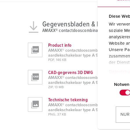
Diese Web
Gegevensbladen & Downloads
Wir verwen
AMAXX® contactdooscombinatie met aardleksch
soziale Me
analysier
Website an
Product info
Unsere Par
AMAXX® contactdooscombinatie met
aardlekschakelaar type A 910001
zusammen, 
PDF, 146 KB
der Diens
Datenschu
CAD-gegevens 3D DWG
E
AMAXX® contactdooscombinatie met
aardlekschakelaar type A 910001
i
Notwen
ZIP, 13 MB
n
w
Technische tekening
AMAXX® contactdooscombinatie met
i
aardlekschakelaar type A 910001
l
NUR
PNG, 37 KB
l
i