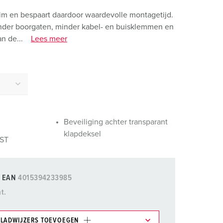
randweer en rampenhulpverlening
m en bespaart daardoor waardevolle montagetijd.
oor containers
inder boorgaten, minder kabel- en buisklemmen en
n de...
Lees meer
ucten
ampings
M volgens de norm voor defensiematerieel
venementtechniek
Beveiliging achter transparant
klapdeksel
AST
EAN
4015394233985
t.
LADWIJZERS TOEVOEGEN