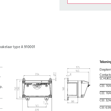
Onze producten kunt u in h
verschillende lijsten behere
Mijn lijst
(0)
akelaar type A 910001
,
p,