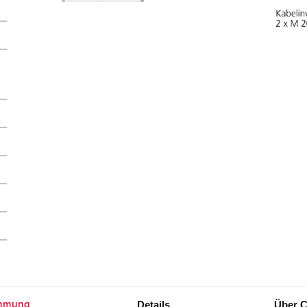
Details
Über C
mmung