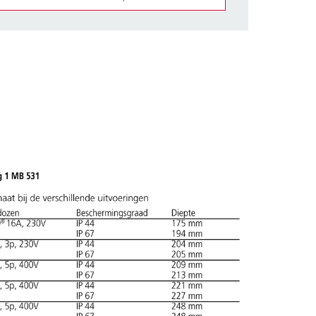
et gedeelte verlanglijstje/winkelmand in
n.
TOEVOEGEN
NIEUW LIJST MAKEN