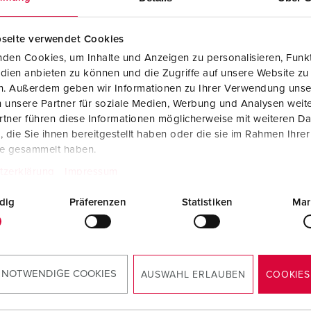
seite verwendet Cookies
den Cookies, um Inhalte und Anzeigen zu personalisieren, Funkt
akelaar type A 910001
dien anbieten zu können und die Zugriffe auf unsere Website zu
en. Außerdem geben wir Informationen zu Ihrer Verwendung unse
 unsere Partner für soziale Medien, Werbung und Analysen weite
Fabrikantverklaring
tner führen diese Informationen möglicherweise mit weiteren D
AMAXX® contactdooscombinatie met
aardlekschakelaar type A 910001
die Sie ihnen bereitgestellt haben oder die sie im Rahmen Ihre
PDF, 62 KB
te gesammelt haben.
tzerklärung
Impressum
Montage- en gebruikshandleiding
AMAXX® contactdooscombinatie met
aardlekschakelaar type A 910001
dig
Präferenzen
Statistiken
Mar
PDF, 2 MB
 NOTWENDIGE COOKIES
AUSWAHL ERLAUBEN
COOKIES