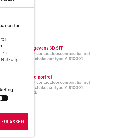
ionen für
rer
r.
CAD-gegevens 3D STP
aten
AMAXX® contactdooscombinatie met
aardlekschakelaar type A 910001
r Nutzung
ZIP, 4 MB
Tekening portret
AMAXX® contactdooscombinatie met
aardlekschakelaar type A 910001
keting
PNG, 36 KB
 ZULASSEN