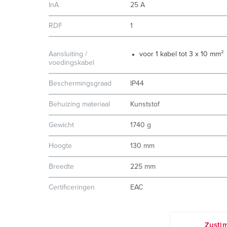
InA
25 A
RDF
1
Aansluiting /
voor 1 kabel tot 3 x 10 mm²
voedingskabel
Beschermingsgraad
IP44
Behuizing materiaal
Kunststof
Gewicht
1740 g
Hoogte
130 mm
Breedte
225 mm
Certificeringen
EAC
Zusti