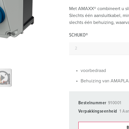
SCHUKO® en contactmateriaal met beschermingscontact
B
Met AMAXX® combineert u sli
Data-/netwerktechniek
V
Slechts één aansluitkabel, m
slechts één behuizing, waarva
Producten met uitgebreide uitvoeringen en aanvullende prod
C
SCHUKO®
Overige producten en toebehoren
T
E
voorbedraad
Behuizing van AMAPL
Bestelnummer
910001
Verpakkingseenheid
1 Aan
B