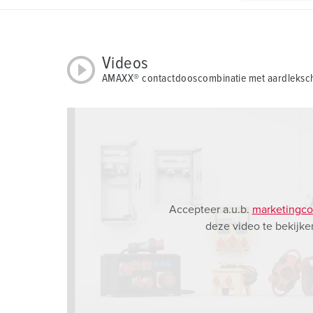
g
u
n
g
Videos
s
AMAXX® contactdooscombinatie met aardleksch
a
u
s
w
a
h
l
Accepteer a.u.b.
marketingco
deze video te bekijke