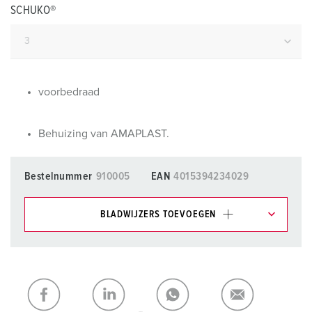
SCHUKO®
voorbedraad
Behuizing van AMAPLAST.
Bestelnummer
910005
EAN
4015394234029
BLADWIJZERS TOEVOEGEN
Onze producten kunt u in het gedeelte
verlanglijstje/winkelmand in verschillende lijsten beheren.
Mijn lijst
(0)
TOEVOEGEN