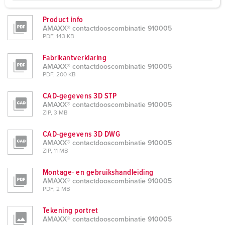
a
Product info
h
AMAXX® contactdooscombinatie 910005
l
PDF, 143 KB
Fabrikantverklaring
AMAXX® contactdooscombinatie 910005
PDF, 200 KB
CAD-gegevens 3D STP
AMAXX® contactdooscombinatie 910005
ZIP, 3 MB
CAD-gegevens 3D DWG
AMAXX® contactdooscombinatie 910005
ZIP, 11 MB
Montage- en gebruikshandleiding
AMAXX® contactdooscombinatie 910005
PDF, 2 MB
Tekening portret
AMAXX® contactdooscombinatie 910005