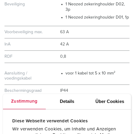
Beveiliging
1 Neozed zekeringhoulder D02,
3p
1 Neozed zekeringhoulder D01, 1p
Voorbeveiliging max.
63 A
InA
42 A
RDF
0,8
Aansluiting /
voor 1 kabel tot 5 x 10 mm²
voedingskabel
Beschermingsgraad
IP44
Details
Über Cookies
Zustimmung
Behuizing materiaal
Kunststof
Gewicht
2860 g
Diese Webseite verwendet Cookies
Hoogte
260 mm
Wir verwenden Cookies, um Inhalte und Anzeigen