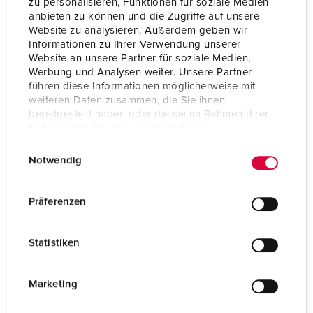
zu personalisieren, Funktionen für soziale Medien
Breedte
225 mm
anbieten zu können und die Zugriffe auf unsere
Website zu analysieren. Außerdem geben wir
Combinatie uit voorraad
A
Informationen zu Ihrer Verwendung unserer
Website an unsere Partner für soziale Medien,
Werbung und Analysen weiter. Unsere Partner
führen diese Informationen möglicherweise mit
weiteren Daten zusammen, die Sie ihnen
bereitgestellt haben oder die sie im Rahmen Ihrer
Nutzung der Dienste gesammelt haben.
E
Datenschutzerklärung
Impressum
Notwendig
i
n
w
Präferenzen
i
l
Statistiken
l
i
g
Marketing
u