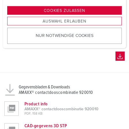
n
g
COOKIES ZULASSEN
s
AUSWAHL ERLAUBEN
a
u
NUR NOTWENDIGE COOKIES
s
w
a
h
l
Gegevensbladen & Downloads
AMAXX® contactdooscombinatie 920010
Product info
AMAXX® contactdooscombinatie 920010
PDF, 158 KB
CAD-gegevens 3D STP