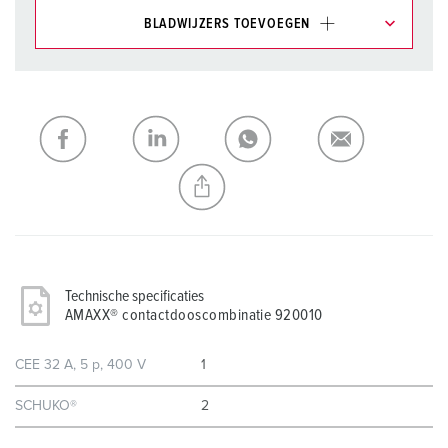
BLADWIJZERS TOEVOEGEN
Onze producten kunt u in het gedeelte
verlanglijstje/winkelmand in verschillende lijsten beheren.
Mijn lijst
(0)
TOEVOEGEN
NIEUW LIJST MAKEN
Technische specificaties
AMAXX® contactdooscombinatie 920010
CEE 32 A, 5 p, 400 V
1
SCHUKO®
2