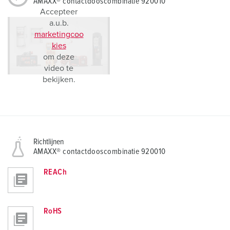
AMAXX® contactdooscombinatie 920010
Accepteer
a.u.b.
marketingcoo
kies
om deze
video te
bekijken.
Richtlijnen
AMAXX® contactdooscombinatie 920010
REACh
RoHS