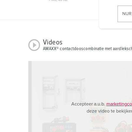
PNG, 40 KB
i
l
NUR
l
i
g
u
Videos
n
AMAXX® contactdooscombinatie met aardleksch
g
s
a
u
s
w
a
h
Accepteer a.u.b.
marketingco
l
deze video te bekijke