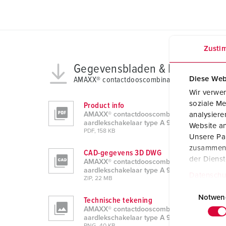
Zusti
Gegevensbladen & Downloads
Diese Web
AMAXX® contactdooscombinatie met aardleksch
Wir verwen
soziale Me
Product info
AMAXX® contactdooscombinatie met
analysier
aardlekschakelaar type A 930001
Website an
PDF, 158 KB
Unsere Par
zusammen, 
CAD-gegevens 3D DWG
der Diens
AMAXX® contactdooscombinatie met
aardlekschakelaar type A 930001
Datenschu
ZIP, 22 MB
E
i
Notwen
Technische tekening
n
AMAXX® contactdooscombinatie met
aardlekschakelaar type A 930001
w