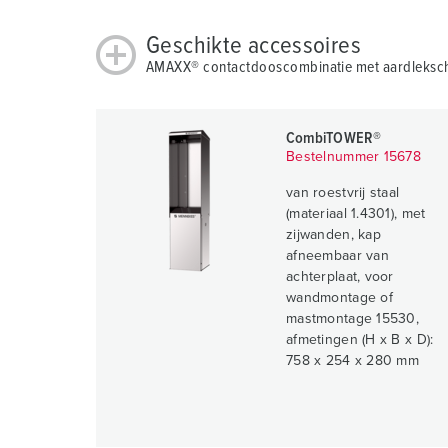
Geschikte accessoires
AMAXX® contactdooscombinatie met aardleksch
CombiTOWER®
Bestelnummer 15678
van roestvrij staal
(materiaal 1.4301), met
zijwanden, kap
afneembaar van
achterplaat, voor
wandmontage of
mastmontage 15530,
afmetingen (H x B x D):
758 x 254 x 280 mm