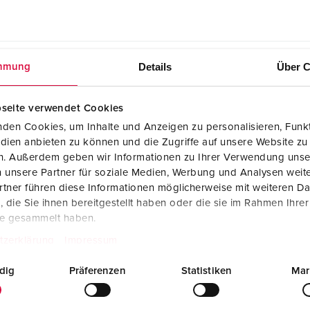
Details
Über C
mmung
seite verwendet Cookies
akelaar type A 930001
den Cookies, um Inhalte und Anzeigen zu personalisieren, Funkt
dien anbieten zu können und die Zugriffe auf unsere Website zu
Fabrikantverklaring
en. Außerdem geben wir Informationen zu Ihrer Verwendung unse
AMAXX® contactdooscombinatie met
aardlekschakelaar type A 930001
 unsere Partner für soziale Medien, Werbung und Analysen weite
PDF, 52 KB
tner führen diese Informationen möglicherweise mit weiteren D
die Sie ihnen bereitgestellt haben oder die sie im Rahmen Ihre
Montage- en gebruikshandleiding
te gesammelt haben.
AMAXX® contactdooscombinatie met
aardlekschakelaar type A 930001
tzerklärung
Impressum
PDF, 2 MB
dig
Präferenzen
Statistiken
Mar