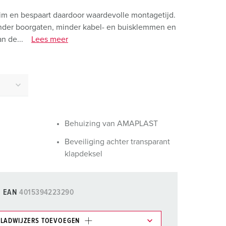
randweer en rampenhulpverlening
m en bespaart daardoor waardevolle montagetijd.
oor containers
inder boorgaten, minder kabel- en buisklemmen en
n de...
Lees meer
ucten
ampings
M volgens de norm voor defensiematerieel
venementtechniek
Behuizing van AMAPLAST
Beveiliging achter transparant
klapdeksel
EAN
4015394223290
LADWIJZERS TOEVOEGEN