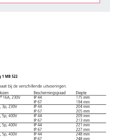
et gedeelte verlanglijstje/winkelmand in
n.
TOEVOEGEN
NIEUW LIJST MAKEN