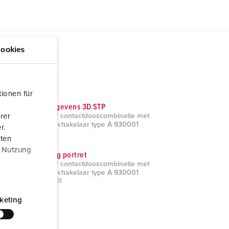
ookies
ionen für
CAD-gegevens 3D STP
rer
AMAXX® contactdooscombinatie met
aardlekschakelaar type A 930001
r.
ZIP, 6 MB
aten
r Nutzung
Tekening portret
AMAXX® contactdooscombinatie met
aardlekschakelaar type A 930001
PNG, 39 KB
keting