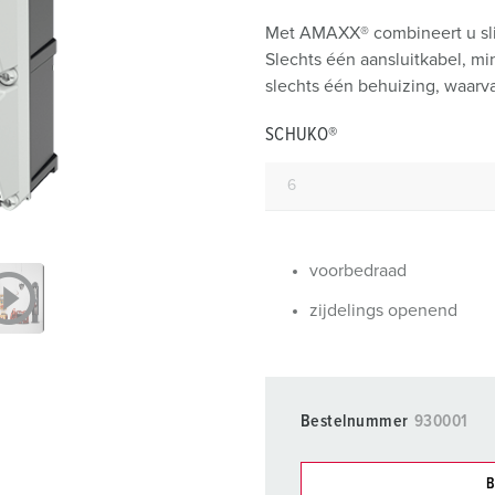
SCHUKO® en contactmateriaal met beschermingscontact
B
Met AMAXX® combineert u sli
Data-/netwerktechniek
V
Slechts één aansluitkabel, m
slechts één behuizing, waarva
Producten met uitgebreide uitvoeringen en aanvullende prod
C
SCHUKO®
Overige producten en toebehoren
T
E
voorbedraad
zijdelings openend
Bestelnummer
930001
B