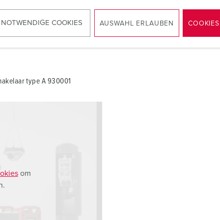
 NOTWENDIGE COOKIES
AUSWAHL ERLAUBEN
COOKIES
akelaar type A 930001
okies
om
n.