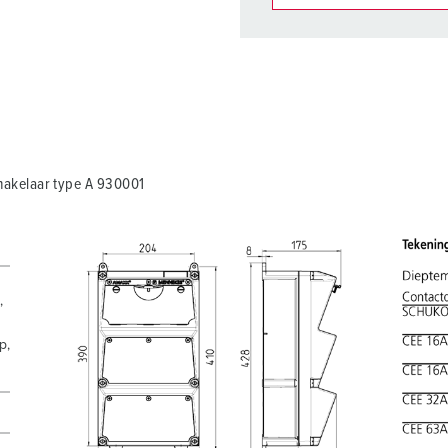
Onze producten kunt u in h
verschillende lijsten behere
Mijn lijst
(0)
akelaar type A 930001
,
p,