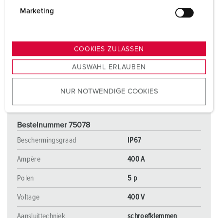
g
Marketing
u
n
g
COOKIES ZULASSEN
s
AUSWAHL ERLAUBEN
a
u
NUR NOTWENDIGE COOKIES
s
w
a
Bestelnummer 75078
h
l
Beschermingsgraad
IP67
Ampère
400 A
Polen
5 p
Voltage
400 V
Aansluittechniek
schroefklemmen