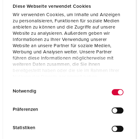
Voltage
400 V
Diese Webseite verwendet Cookies
Aansluittechniek
schroefklemmen
Wir verwenden Cookies, um Inhalte und Anzeigen
zu personalisieren, Funktionen für soziale Medien
Contacten
standaard
anbieten zu können und die Zugriffe auf unsere
Website zu analysieren. Außerdem geben wir
Informationen zu Ihrer Verwendung unserer
Website an unsere Partner für soziale Medien,
NAAR HET PRODUCT
Werbung und Analysen weiter. Unsere Partner
führen diese Informationen möglicherweise mit
weiteren Daten zusammen, die Sie ihnen
bereitgestellt haben oder die sie im Rahmen Ihrer
Nutzung der Dienste gesammelt haben.
E
Datenschutzerklärung
Impressum
Notwendig
i
n
w
Präferenzen
i
l
Statistiken
l
i