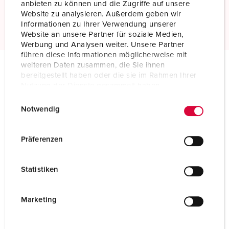
anbieten zu können und die Zugriffe auf unsere
Website zu analysieren. Außerdem geben wir
Meer informatie
Informationen zu Ihrer Verwendung unserer
Website an unsere Partner für soziale Medien,
Werbung und Analysen weiter. Unsere Partner
führen diese Informationen möglicherweise mit
weiteren Daten zusammen, die Sie ihnen
bereitgestellt haben oder die sie im Rahmen Ihrer
Technische specificaties
Nutzung der Dienste gesammelt haben.
Toestelcontactstop 75338
E
Datenschutzerklärung
Impressum
Notwendig
i
Ampère
600 A
n
Polen
4 p
w
Präferenzen
i
Voltage
400 V
l
Statistiken
l
Uurstand
6 h
i
g
Marketing
Hertz
50-60 Hz
u
Aansluittechniek
schroefklemmen
n