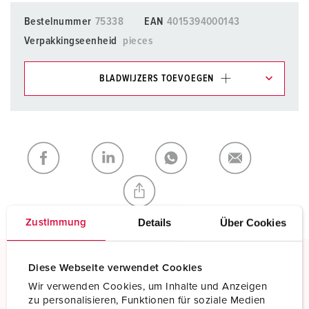
Bestelnummer
75338
EAN
4015394000143
Verpakkingseenheid
pieces
BLADWIJZERS TOEVOEGEN
Onze producten kunt u in het gedeelte
verlanglijstje/winkelmand in verschillende lijsten beheren.
Mijn lijst
(0)
TOEVOEGEN
NIEUW LIJST MAKEN
Details
Über Cookies
Zustimmung
Diese Webseite verwendet Cookies
Schroefklemmen
Wir verwenden Cookies, um Inhalte und Anzeigen
Standaard schroefklemmen
zu personalisieren, Funktionen für soziale Medien