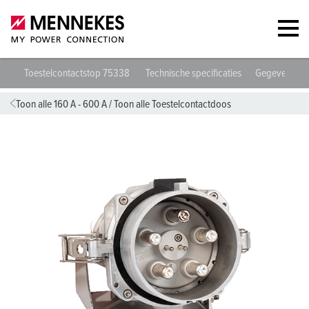
Toestelcontactstop 75338
Technische specificaties
Gegevensbla
Toon alle 160 A - 600 A
/
Toon alle Toestelcontactdoos