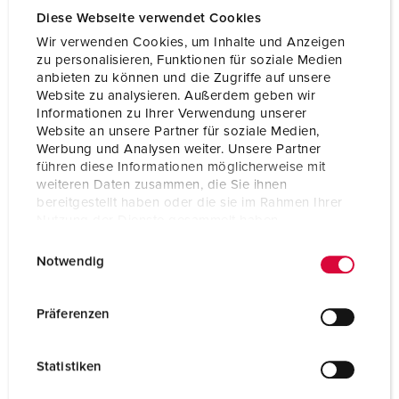
Voltage
400 V
Diese Webseite verwendet Cookies
Aansluittechniek
schroefklemmen
Wir verwenden Cookies, um Inhalte und Anzeigen
zu personalisieren, Funktionen für soziale Medien
Contacten
standaard
anbieten zu können und die Zugriffe auf unsere
Website zu analysieren. Außerdem geben wir
Informationen zu Ihrer Verwendung unserer
Website an unsere Partner für soziale Medien,
NAAR HET PRODUCT
Werbung und Analysen weiter. Unsere Partner
führen diese Informationen möglicherweise mit
weiteren Daten zusammen, die Sie ihnen
bereitgestellt haben oder die sie im Rahmen Ihrer
Nutzung der Dienste gesammelt haben.
E
Datenschutzerklärung
Impressum
Notwendig
i
n
w
Präferenzen
i
l
Statistiken
l
i