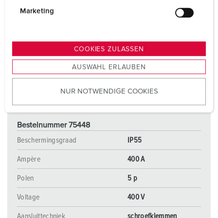
g
Marketing
u
n
g
COOKIES ZULASSEN
s
AUSWAHL ERLAUBEN
a
u
NUR NOTWENDIGE COOKIES
s
w
a
Bestelnummer 75448
h
l
Beschermingsgraad
IP55
Ampère
400 A
Polen
5 p
Voltage
400 V
Aansluittechniek
schroefklemmen