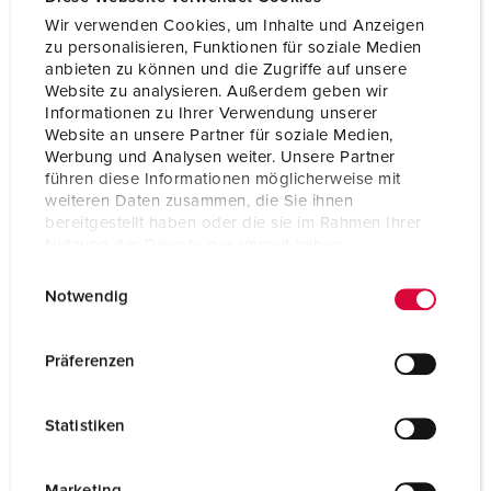
Wir verwenden Cookies, um Inhalte und Anzeigen
zu personalisieren, Funktionen für soziale Medien
anbieten zu können und die Zugriffe auf unsere
Website zu analysieren. Außerdem geben wir
Informationen zu Ihrer Verwendung unserer
Website an unsere Partner für soziale Medien,
Werbung und Analysen weiter. Unsere Partner
führen diese Informationen möglicherweise mit
weiteren Daten zusammen, die Sie ihnen
bereitgestellt haben oder die sie im Rahmen Ihrer
Nutzung der Dienste gesammelt haben.
E
Datenschutzerklärung
Impressum
Bestelnummer 75081
Notwendig
i
Beschermingsgraad
IP67
n
w
Ampère
160 A
Präferenzen
i
Polen
4 p
l
Statistiken
l
Voltage
500 V
i
Aansluittechniek
schroefklemmen
g
Marketing