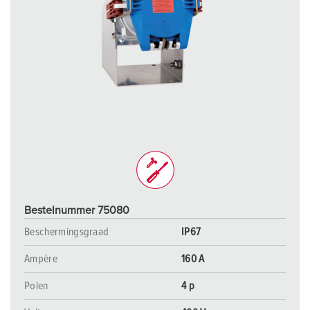
Bestelnummer 75080
Beschermingsgraad
IP67
Ampère
160 A
Polen
4 p