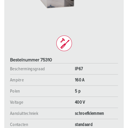
Bestelnummer 75310
Beschermingsgraad
IP67
Ampère
160 A
Polen
5 p
Voltage
400 V
Aansluittechniek
schroefklemmen
Contacten
standaard