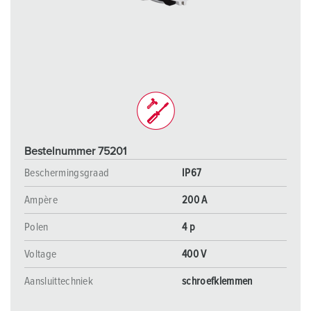
Bestelnummer 75201
Beschermingsgraad
IP67
Ampère
200 A
Polen
4 p
Voltage
400 V
Aansluittechniek
schroefklemmen