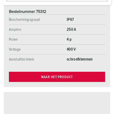
w
a
Bestelnummer 75312
h
l
Beschermingsgraad
IP67
Ampère
250 A
Polen
4 p
Voltage
400 V
Aansluittechniek
schroefklemmen
NAAR HET PRODUCT