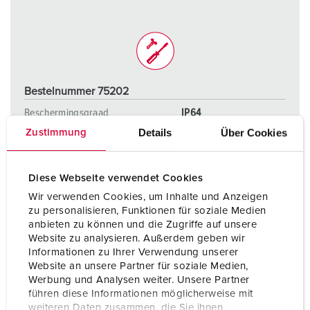
Bestelnummer 75202
Beschermingsgraad
IP64
Details
Über Cookies
Zustimmung
Ampère
200 A
Polen
4 p
Diese Webseite verwendet Cookies
Voltage
500 V
Wir verwenden Cookies, um Inhalte und Anzeigen
zu personalisieren, Funktionen für soziale Medien
Aansluittechniek
schroefklemmen
anbieten zu können und die Zugriffe auf unsere
Website zu analysieren. Außerdem geben wir
Informationen zu Ihrer Verwendung unserer
Website an unsere Partner für soziale Medien,
NAAR HET PRODUCT
Werbung und Analysen weiter. Unsere Partner
führen diese Informationen möglicherweise mit
weiteren Daten zusammen, die Sie ihnen