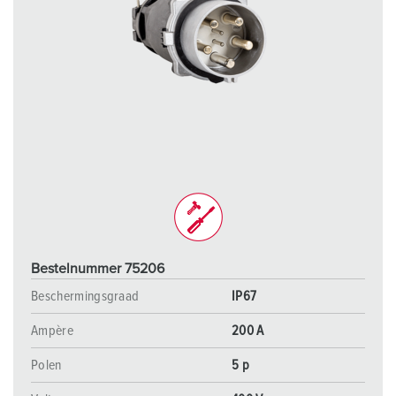
Bestelnummer 75206
Beschermingsgraad
IP67
Ampère
200 A
Polen
5 p