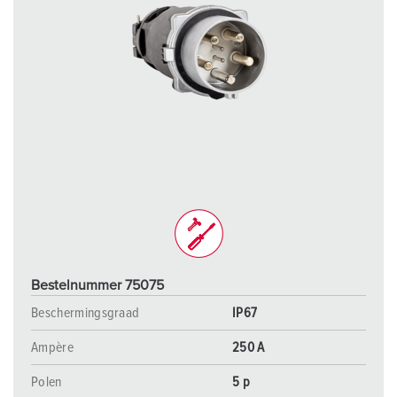
Bestelnummer 75075
Beschermingsgraad
IP67
Ampère
250 A
Polen
5 p