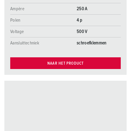
Ampère
250 A
Polen
4 p
Voltage
500 V
Aansluittechniek
schroefklemmen
NAAR HET PRODUCT