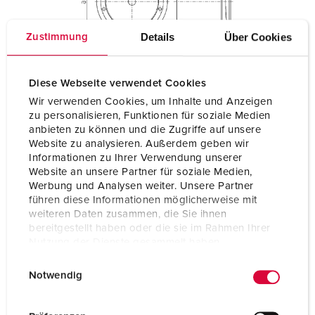
Details
Über Cookies
Zustimmung
Diese Webseite verwendet Cookies
Wir verwenden Cookies, um Inhalte und Anzeigen
zu personalisieren, Funktionen für soziale Medien
anbieten zu können und die Zugriffe auf unsere
Website zu analysieren. Außerdem geben wir
Informationen zu Ihrer Verwendung unserer
Website an unsere Partner für soziale Medien,
Werbung und Analysen weiter. Unsere Partner
führen diese Informationen möglicherweise mit
weiteren Daten zusammen, die Sie ihnen
bereitgestellt haben oder die sie im Rahmen Ihrer
Nutzung der Dienste gesammelt haben.
E
Datenschutzerklärung
Impressum
Notwendig
i
n
w