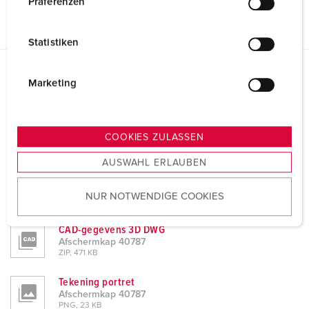
Präferenzen
i
l
Statistiken
l
i
g
Marketing
Gegevensbladen & Downloads
Afschermkap 40787
u
n
Product info
g
COOKIES ZULASSEN
Afschermkap 40787
s
PDF, 148 KB
AUSWAHL ERLAUBEN
a
CAD-gegevens 3D STP
u
Afschermkap 40787
NUR NOTWENDIGE COOKIES
s
ZIP, 106 KB
w
CAD-gegevens 3D DWG
a
Afschermkap 40787
h
ZIP, 471 KB
l
Tekening portret
Afschermkap 40787
PNG, 23 KB