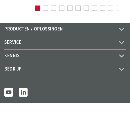
PRODUCTEN / OPLOSSINGEN
SERVICE
KENNIS
BEDRIJF
© MENNEKES 2026
Alle rechten voorbehouden
Bedrijfsge
Gegevensbes
Algemene bedrijfs- en