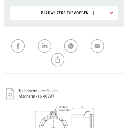
BLADWIJZERS TOEVOEGEN
Onze producten kunt u in het gedeelte
verlanglijstje/winkelmand in verschillende lijsten beheren.
Mijn lijst
(0)
TOEVOEGEN
NIEUW LIJST MAKEN
Technische specificaties
Afschermkap 40787