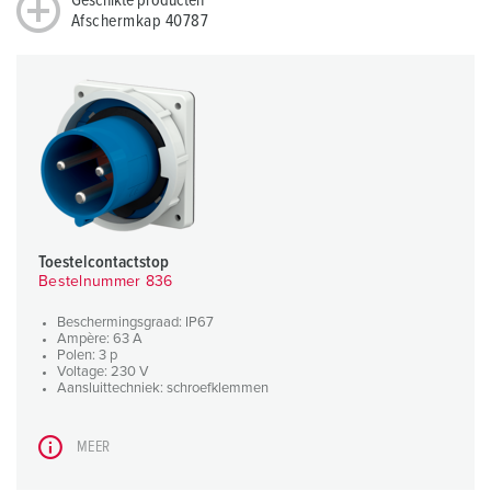
Geschikte producten
Afschermkap 40787
Toestelcontactstop
Bestelnummer 836
Beschermingsgraad: IP67
Ampère: 63 A
Polen: 3 p
Voltage: 230 V
Aansluittechniek: schroefklemmen
MEER