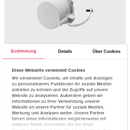
Details
Über Cookies
Zustimmung
Diese Webseite verwendet Cookies
Wir verwenden Cookies, um Inhalte und Anzeigen
zu personalisieren, Funktionen für soziale Medien
Bestelnummer 40787
anbieten zu können und die Zugriffe auf unsere
voor waterdichte contactstoppen,
Website zu analysieren. Außerdem geben wir
toestelcontactstoppen en toestelcontactdozen 63 A,
Informationen zu Ihrer Verwendung unserer
3 p - 5 p
Website an unsere Partner für soziale Medien,
Werbung und Analysen weiter. Unsere Partner
führen diese Informationen möglicherweise mit
NAAR HET PRODUCT
weiteren Daten zusammen, die Sie ihnen