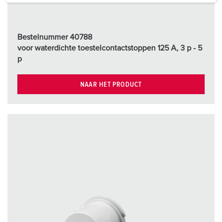
a
h
l
Bestelnummer 40788
voor waterdichte toestelcontactstoppen 125 A, 3 p - 5
p
NAAR HET PRODUCT