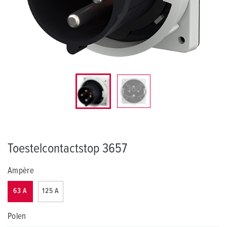
Toestelcontactstop 3657
Ampère
63 A
125 A
Polen