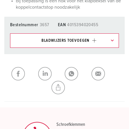
bij toepassing is een nok voor het klapdeksel van de
koppelcontactstop noodzakelijk
Bestelnummer
3657
EAN
4015394020455
BLADWIJZERS TOEVOEGEN
Onze producten kunt u in het gedeelte
verlanglijstje/winkelmand in verschillende lijsten beheren.
Mijn lijst
(0)
TOEVOEGEN
NIEUW LIJST MAKEN
Schroefklemmen