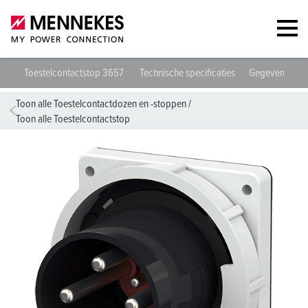
Toestelcontactstop 3657
Technische specificaties
Gegevensblad
Toon alle Toestelcontactdozen en -stoppen
/
Toon alle Toestelcontactstop