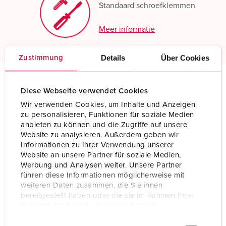
Standaard schroefklemmen
Meer informatie
Details
Über Cookies
Zustimmung
Diese Webseite verwendet Cookies
Technische specificaties
Toestelcontactstop 3657
Wir verwenden Cookies, um Inhalte und Anzeigen
zu personalisieren, Funktionen für soziale Medien
anbieten zu können und die Zugriffe auf unsere
Ampère
63 A
Website zu analysieren. Außerdem geben wir
Informationen zu Ihrer Verwendung unserer
Polen
4 p
Website an unsere Partner für soziale Medien,
Werbung und Analysen weiter. Unsere Partner
Voltage
500 V
führen diese Informationen möglicherweise mit
weiteren Daten zusammen, die Sie ihnen
Uurstand
7 h
bereitgestellt haben oder die sie im Rahmen Ihrer
Nutzung der Dienste gesammelt haben.
Hertz
50-60 Hz
E
Datenschutzerklärung
Impressum