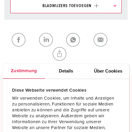
BLADWIJZERS TOEVOEGEN
Onze producten kunt u in het gedeelte
verlanglijstje/winkelmand in verschillende lijsten beheren.
Mijn lijst
(0)
TOEVOEGEN
NIEUW LIJST MAKEN
Details
Über Cookies
Zustimmung
Diese Webseite verwendet Cookies
Schroefklemmen
Wir verwenden Cookies, um Inhalte und Anzeigen
Standaard schroefklemmen
zu personalisieren, Funktionen für soziale Medien
anbieten zu können und die Zugriffe auf unsere
Meer informatie
Website zu analysieren. Außerdem geben wir
Informationen zu Ihrer Verwendung unserer
Website an unsere Partner für soziale Medien,