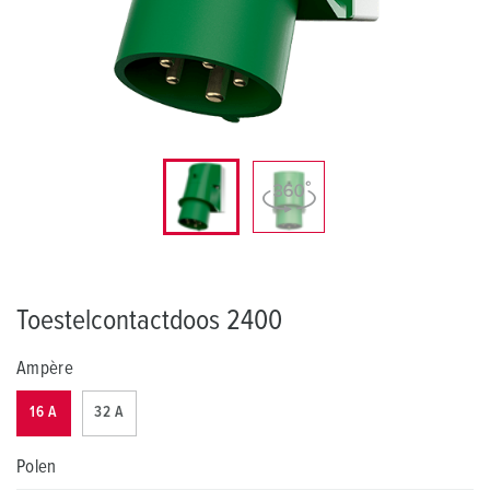
Toestelcontactdoos 2400
Ampère
16 A
32 A
Polen