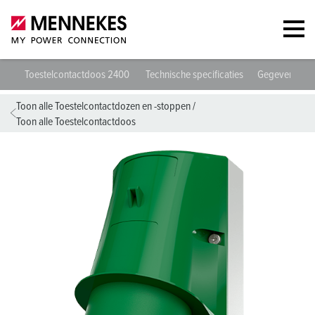
Toestelcontactdoos 2400
Technische specificaties
Gegevensbla
Toon alle Toestelcontactdozen en -stoppen
/
Toon alle Toestelcontactdoos