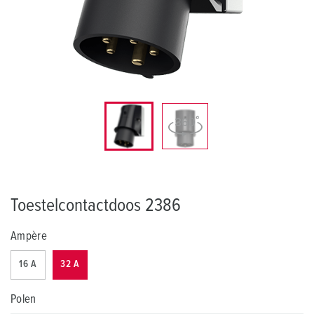
Toestelcontactdoos 2386
Ampère
16 A
32 A
Polen