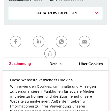
BLADWIJZERS TOEVOEGEN
Onze producten kunt u in het gedeelte
verlanglijstje/winkelmand in verschillende lijsten beheren.
Mijn lijst
(0)
TOEVOEGEN
NIEUW LIJST MAKEN
Details
Über Cookies
Zustimmung
Diese Webseite verwendet Cookies
Schroefklemmen
Wir verwenden Cookies, um Inhalte und Anzeigen
zu personalisieren, Funktionen für soziale Medien
Standaard schroefklemmen
anbieten zu können und die Zugriffe auf unsere
Website zu analysieren. Außerdem geben wir
Meer informatie
Informationen zu Ihrer Verwendung unserer