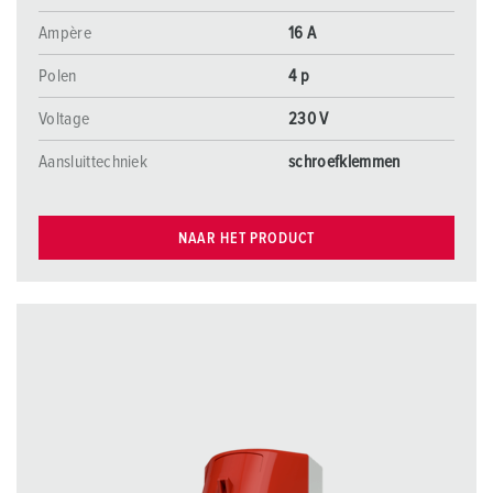
Ampère
16 A
Polen
4 p
Voltage
230 V
Aansluittechniek
schroefklemmen
NAAR HET PRODUCT