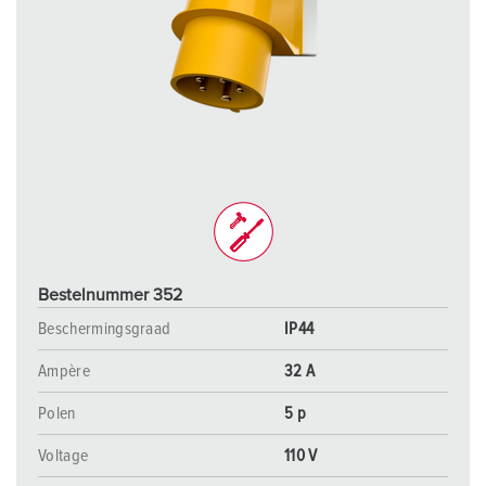
Bestelnummer 352
Beschermingsgraad
IP44
Ampère
32 A
Polen
5 p
Voltage
110 V