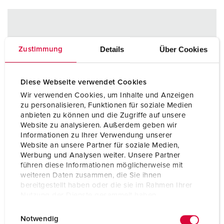
Details
Über Cookies
Zustimmung
Diese Webseite verwendet Cookies
Wir verwenden Cookies, um Inhalte und Anzeigen
zu personalisieren, Funktionen für soziale Medien
anbieten zu können und die Zugriffe auf unsere
Website zu analysieren. Außerdem geben wir
Informationen zu Ihrer Verwendung unserer
Website an unsere Partner für soziale Medien,
Werbung und Analysen weiter. Unsere Partner
führen diese Informationen möglicherweise mit
weiteren Daten zusammen, die Sie ihnen
bereitgestellt haben oder die sie im Rahmen Ihrer
Nutzung der Dienste gesammelt haben.
E
Datenschutzerklärung
Impressum
Notwendig
i