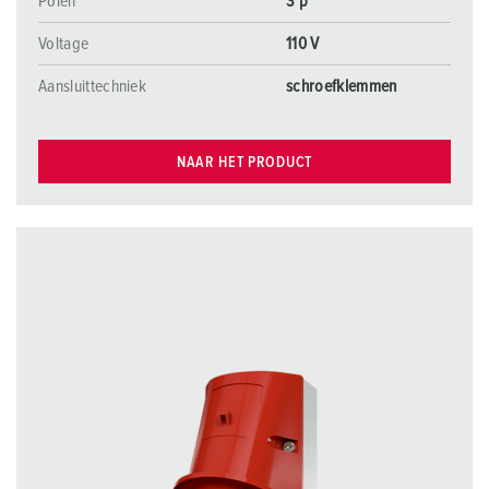
Polen
3 p
Voltage
110 V
Aansluittechniek
schroefklemmen
NAAR HET PRODUCT