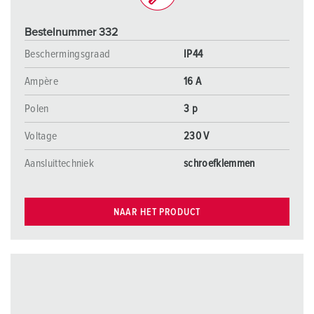
Bestelnummer 332
Beschermingsgraad
IP44
Ampère
16 A
Polen
3 p
Voltage
230 V
Aansluittechniek
schroefklemmen
NAAR HET PRODUCT