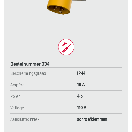
Bestelnummer 334
Beschermingsgraad
IP44
Ampère
16 A
Polen
4 p
Voltage
110 V
Aansluittechniek
schroefklemmen