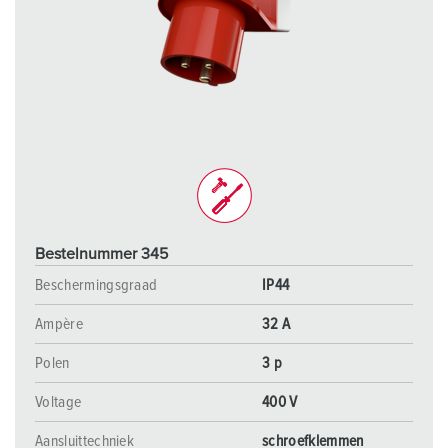
Bestelnummer 345
Beschermingsgraad
IP44
Ampère
32 A
Polen
3 p
Voltage
400 V
Aansluittechniek
schroefklemmen