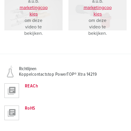
a.u.b.
a.u.b.
marketingcoo
marketingcoo
kies
kies
om deze
om deze
video te
video te
bekijken.
bekijken.
Richtlijnen
Koppelcontactstop PowerTOP® Xtra 14219
REACh
RoHS