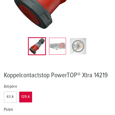
Koppelcontactstop PowerTOP® Xtra 14219
Ampère
63 A
125 A
Polen