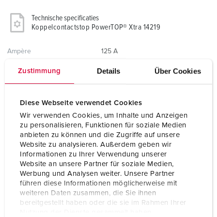
Technische specificaties
Koppelcontactstop PowerTOP® Xtra 14219
Ampère
125 A
Details
Über Cookies
Zustimmung
Polen
4 p
Voltage
400 V
Diese Webseite verwendet Cookies
Uurstand
6 h
Wir verwenden Cookies, um Inhalte und Anzeigen
zu personalisieren, Funktionen für soziale Medien
Hertz
50-60 Hz
anbieten zu können und die Zugriffe auf unsere
Website zu analysieren. Außerdem geben wir
Aansluittechniek
schroefklemmen
Informationen zu Ihrer Verwendung unserer
Website an unsere Partner für soziale Medien,
Contacten
hittebestendig binnenwerk
Werbung und Analysen weiter. Unsere Partner
X-CONTACT®
führen diese Informationen möglicherweise mit
weiteren Daten zusammen, die Sie ihnen
Beschermingsgraad
IP67
bereitgestellt haben oder die sie im Rahmen Ihrer
Nutzung der Dienste gesammelt haben.