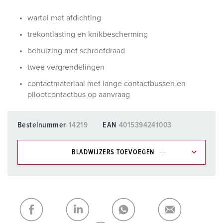
wartel met afdichting
trekontlasting en knikbescherming
behuizing met schroefdraad
twee vergrendelingen
contactmateriaal met lange contactbussen en
pilootcontactbus op aanvraag
Bestelnummer
14219
EAN
4015394241003
BLADWIJZERS TOEVOEGEN
Onze producten kunt u in het gedeelte
verlanglijstje/winkelmand in verschillende lijsten beheren.
Mijn lijst
(0)
TOEVOEGEN