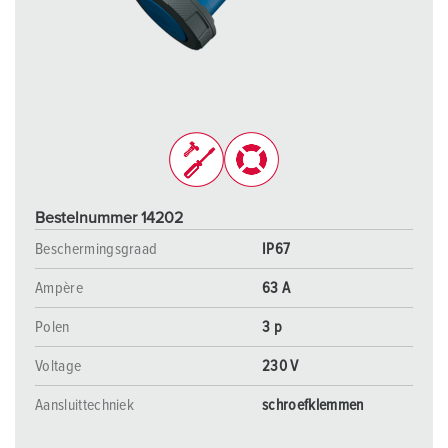
Bestelnummer 14202
Beschermingsgraad
IP67
Ampère
63 A
Polen
3 p
Voltage
230 V
Aansluittechniek
schroefklemmen