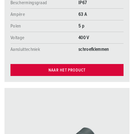
Beschermingsgraad
IP67
Ampère
63 A
Polen
5 p
Voltage
400 V
Aansluittechniek
schroefklemmen
NAAR HET PRODUCT