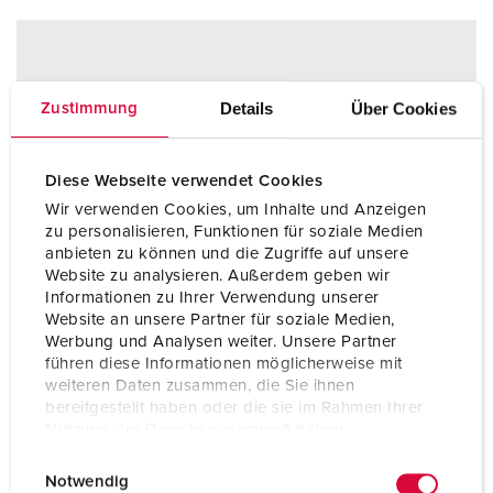
Details
Über Cookies
Zustimmung
Diese Webseite verwendet Cookies
Wir verwenden Cookies, um Inhalte und Anzeigen
zu personalisieren, Funktionen für soziale Medien
anbieten zu können und die Zugriffe auf unsere
Website zu analysieren. Außerdem geben wir
Informationen zu Ihrer Verwendung unserer
Website an unsere Partner für soziale Medien,
Werbung und Analysen weiter. Unsere Partner
führen diese Informationen möglicherweise mit
weiteren Daten zusammen, die Sie ihnen
bereitgestellt haben oder die sie im Rahmen Ihrer
Nutzung der Dienste gesammelt haben.
E
Datenschutzerklärung
Impressum
Notwendig
i