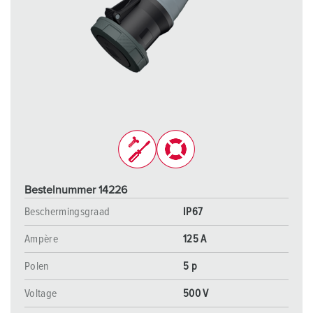
Bestelnummer 14226
Beschermingsgraad
IP67
Ampère
125 A
Polen
5 p
Voltage
500 V