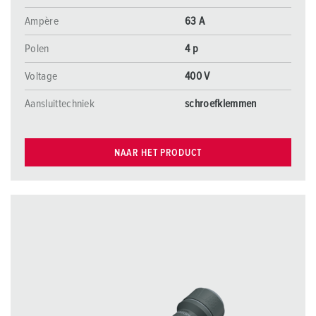
Ampère
63 A
Polen
4 p
Voltage
400 V
Aansluittechniek
schroefklemmen
NAAR HET PRODUCT