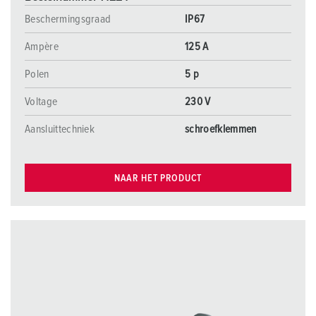
Beschermingsgraad
IP67
Ampère
125 A
Polen
5 p
Voltage
230 V
Aansluittechniek
schroefklemmen
NAAR HET PRODUCT