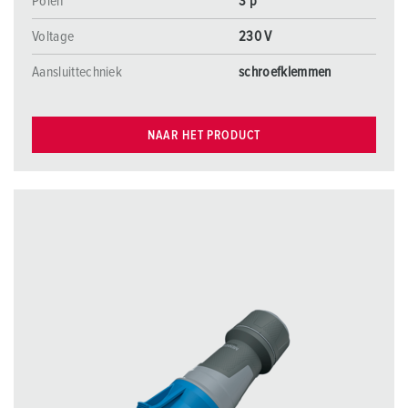
Polen
3 p
Voltage
230 V
Aansluittechniek
schroefklemmen
NAAR HET PRODUCT