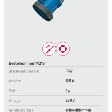
Bestelnummer 14218
Beschermingsgraad
IP67
Ampère
125 A
Polen
4 p
Voltage
230 V
Aansluittechniek
schroefklemmen