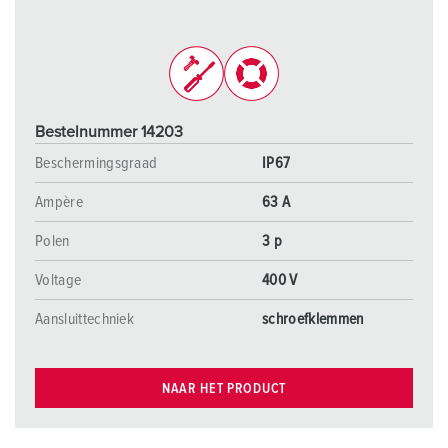
Bestelnummer 14203
Beschermingsgraad
IP67
Ampère
63 A
Polen
3 p
Voltage
400 V
Aansluittechniek
schroefklemmen
NAAR HET PRODUCT