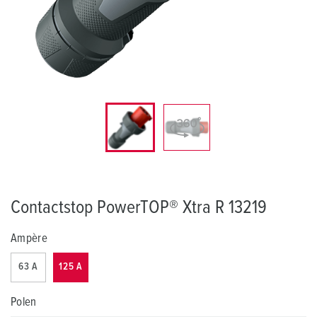
Contactstop PowerTOP® Xtra R 13219
Ampère
63 A
125 A
Polen