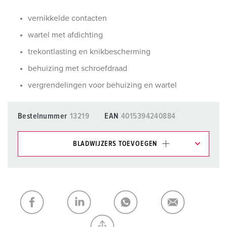
vernikkelde contacten
wartel met afdichting
trekontlasting en knikbescherming
behuizing met schroefdraad
vergrendelingen voor behuizing en wartel
Bestelnummer
13219
EAN
4015394240884
BLADWIJZERS TOEVOEGEN
Onze producten kunt u in het gedeelte
verlanglijstje/winkelmand in verschillende lijsten beheren.
Mijn lijst
(0)
TOEVOEGEN
NIEUW LIJST MAKEN