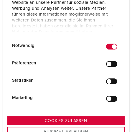
Website an unsere Partner für soziale Medien,
Werbung und Analysen weiter. Unsere Partner
führen diese Informationen möglicherweise mit
weiteren Daten zusammen, die Sie ihnen
bereitgestellt haben oder die sie im Rahmen Ihrer
Nutzung der Dienste gesammelt haben.
E
Datenschutzerklärung
Impressum
Notwendig
i
n
w
Präferenzen
i
l
Statistiken
l
i
g
Marketing
u
n
g
COOKIES ZULASSEN
s
AUSWAHL ERLAUBEN