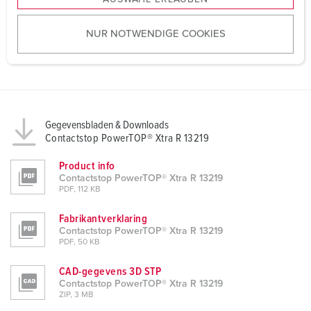
a
u
NUR NOTWENDIGE COOKIES
s
w
a
h
l
Gegevensbladen & Downloads
Contactstop PowerTOP® Xtra R 13219
Product info
Contactstop PowerTOP® Xtra R 13219
PDF, 112 KB
Fabrikantverklaring
Contactstop PowerTOP® Xtra R 13219
PDF, 50 KB
CAD-gegevens 3D STP
Contactstop PowerTOP® Xtra R 13219
ZIP, 3 MB