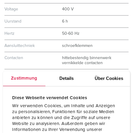
Voltage
400 V
Uurstand
6 h
Hertz
50-60 Hz
Aansluittechniek
schroefklemmen
Contacten
hittebestendig binnenwerk
vernikkelde contacten
Beschermingsgraad
IP67
Details
Über Cookies
Zustimmung
Gewicht
1400 g
Diese Webseite verwendet Cookies
Certificeringen
CB Zertifikat
VDE
Wir verwenden Cookies, um Inhalte und Anzeigen
EAC
zu personalisieren, Funktionen für soziale Medien
CQC
anbieten zu können und die Zugriffe auf unsere
Website zu analysieren. Außerdem geben wir
Informationen zu Ihrer Verwendung unserer