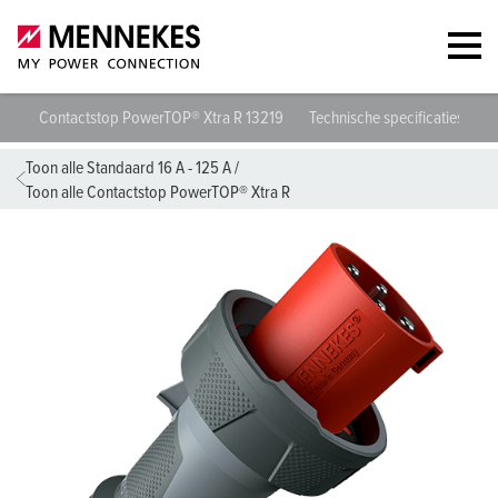
Contactstop PowerTOP® Xtra R 13219
Technische specificaties
G
Toon alle Standaard 16 A - 125 A
/
Toon alle Contactstop PowerTOP® Xtra R