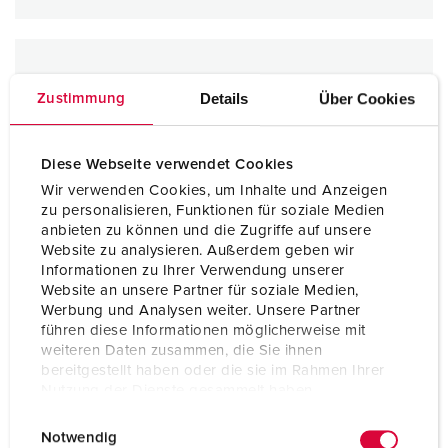
Details
Über Cookies
Zustimmung
Diese Webseite verwendet Cookies
Wir verwenden Cookies, um Inhalte und Anzeigen
zu personalisieren, Funktionen für soziale Medien
anbieten zu können und die Zugriffe auf unsere
Website zu analysieren. Außerdem geben wir
Informationen zu Ihrer Verwendung unserer
Website an unsere Partner für soziale Medien,
Werbung und Analysen weiter. Unsere Partner
führen diese Informationen möglicherweise mit
weiteren Daten zusammen, die Sie ihnen
bereitgestellt haben oder die sie im Rahmen Ihrer
Nutzung der Dienste gesammelt haben.
E
Datenschutzerklärung
Impressum
Notwendig
i