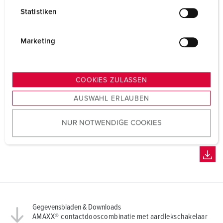
l
Statistiken
l
i
g
Marketing
u
n
g
COOKIES ZULASSEN
s
AUSWAHL ERLAUBEN
a
u
NUR NOTWENDIGE COOKIES
s
w
a
h
l
Gegevensbladen & Downloads
AMAXX® contactdooscombinatie met aardlekschakelaar