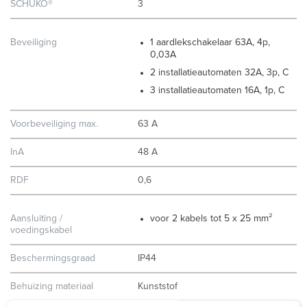
SCHUKO®
3
Beveiliging
1 aardlekschakelaar 63A, 4p,
0,03A
2 installatieautomaten 32A, 3p, C
3 installatieautomaten 16A, 1p, C
Voorbeveiliging max.
63 A
InA
48 A
RDF
0,6
Aansluiting /
voor 2 kabels tot 5 x 25 mm²
voedingskabel
Beschermingsgraad
IP44
Behuizing materiaal
Kunststof