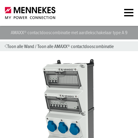
AMAXX® contactdooscombinatie met aardlekschakelaar type A 9400
Toon alle Wand
/
Toon alle AMAXX® contactdooscombinatie