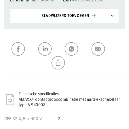
Bestelnummer
940008
EAN
4015394223580
BLADWIJZERS TOEVOEGEN
Onze producten kunt u in het gedeelte
verlanglijstje/winkelmand in verschillende lijsten beheren.
Mijn lijst
(0)
TOEVOEGEN
NIEUW LIJST MAKEN
Technische specificaties
AMAXX® contactdooscombinatie met aardlekschakelaar
type A 940008
CEE 32 A, 5 p, 400 V
2