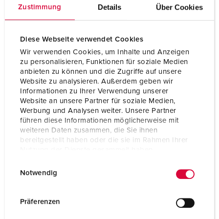
Gewicht
7550 g
Details
Über Cookies
Zustimmung
Hoogte
520 mm
Diese Webseite verwendet Cookies
Breedte
225 mm
Wir verwenden Cookies, um Inhalte und Anzeigen
zu personalisieren, Funktionen für soziale Medien
Certificeringen
EAC
anbieten zu können und die Zugriffe auf unsere
Website zu analysieren. Außerdem geben wir
Combinatie uit voorraad
A
Informationen zu Ihrer Verwendung unserer
Website an unsere Partner für soziale Medien,
Werbung und Analysen weiter. Unsere Partner
führen diese Informationen möglicherweise mit
weiteren Daten zusammen, die Sie ihnen
bereitgestellt haben oder die sie im Rahmen Ihrer
Nutzung der Dienste gesammelt haben.
E
Datenschutzerklärung
Impressum
Notwendig
i
n
w
Präferenzen
i