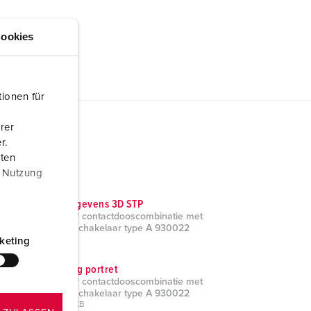
ookies
ionen für
rer
r.
aten
r Nutzung
CAD-gegevens 3D STP
AMAXX® contactdooscombinatie met
aardlekschakelaar type A 930022
ZIP, 6 MB
keting
Tekening portret
AMAXX® contactdooscombinatie met
aardlekschakelaar type A 930022
PNG, 39 KB