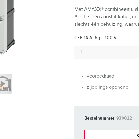
SCHUKO® en contactmateriaal met beschermingscontact
B
Met AMAXX® combineert u sli
Data-/netwerktechniek
V
Slechts één aansluitkabel, m
slechts één behuizing, waarva
Producten met uitgebreide uitvoeringen en aanvullende prod
C
CEE 16 A, 5 p, 400 V
Overige producten en toebehoren
T
E
voorbedraad
zijdelings openend
Bestelnummer
930022
B