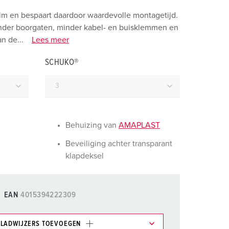
randweer en rampenhulpverlening
m en bespaart daardoor waardevolle montagetijd.
oor containers
inder boorgaten, minder kabel- en buisklemmen en
n de...
Lees meer
ucten
ampings
SCHUKO®
M volgens de norm voor defensiematerieel
venementtechniek
Behuizing van
AMAPLAST
Beveiliging achter transparant
klapdeksel
EAN
4015394222309
LADWIJZERS TOEVOEGEN