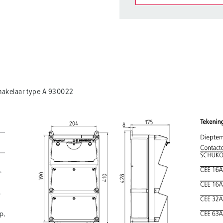
Onze producten kunt u in h
verschillende lijsten behere
Mijn lijst
(0)
hakelaar type A 930022
,
,
p,