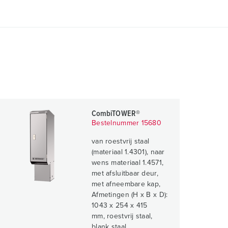
CombiTOWER®
Bestelnummer 15680
van roestvrij staal
(materiaal 1.4301), naar
wens materiaal 1.4571,
met afsluitbaar deur,
met afneembare kap,
Afmetingen (H x B x D):
1043 x 254 x 415
mm, roestvrij staal,
blank staal