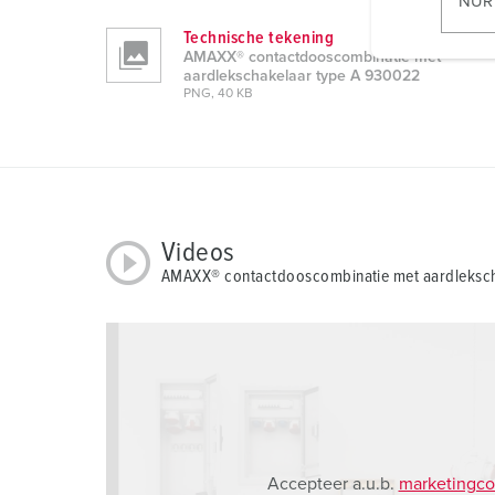
NUR
l
Technische tekening
i
AMAXX® contactdooscombinatie met
g
aardlekschakelaar type A 930022
PNG, 40 KB
u
n
g
s
a
u
Videos
s
AMAXX® contactdooscombinatie met aardleksc
w
a
h
l
Accepteer a.u.b.
marketingco