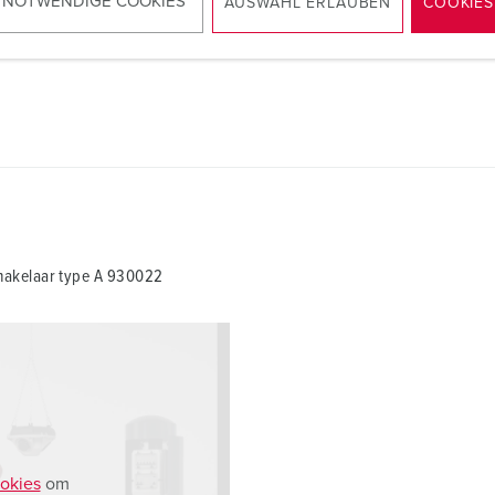
 NOTWENDIGE COOKIES
AUSWAHL ERLAUBEN
COOKIES
hakelaar type A 930022
okies
om