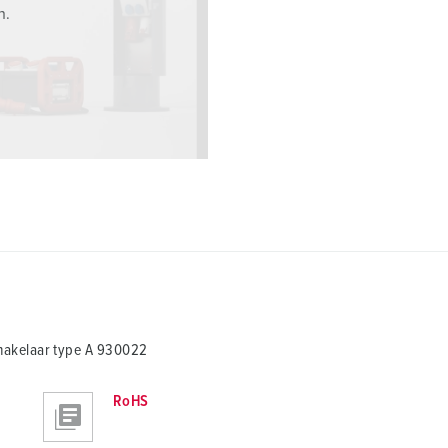
n.
hakelaar type A 930022
RoHS