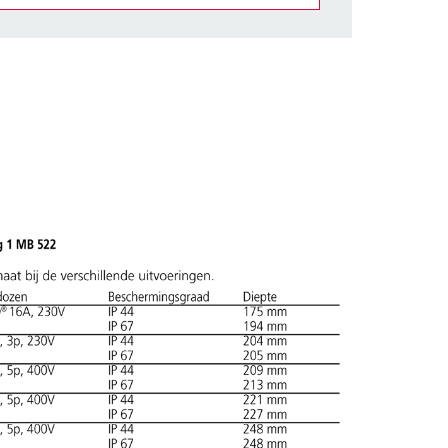
et gedeelte verlanglijstje/winkelmand in
n.
TOEVOEGEN
NIEUW LIJST MAKEN