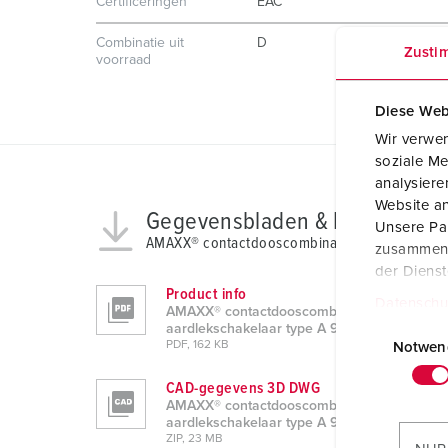
Certificeringen
EAC
Combinatie uit
D
Zusti
voorraad
Diese Web
Wir verwen
soziale Me
analysier
Website an
Gegevensbladen & Downloads
Unsere Par
AMAXX® contactdooscombinatie met aardleksc
zusammen, 
der Diens
Product info
Datenschu
AMAXX® contactdooscombinatie met
E
aardlekschakelaar type A 930022
PDF, 162 KB
i
Notwen
n
CAD-gegevens 3D DWG
w
AMAXX® contactdooscombinatie met
i
aardlekschakelaar type A 930022
ZIP, 23 MB
l