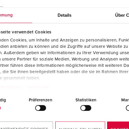
Details
Über C
mmung
seite verwendet Cookies
den Cookies, um Inhalte und Anzeigen zu personalisieren, Funkt
dien anbieten zu können und die Zugriffe auf unsere Website zu
en. Außerdem geben wir Informationen zu Ihrer Verwendung unse
 unsere Partner für soziale Medien, Werbung und Analysen weite
tner führen diese Informationen möglicherweise mit weiteren D
hakelaar type A 930022
die Sie ihnen bereitgestellt haben oder die sie im Rahmen Ihre
te gesammelt haben.
Fabrikantverklaring
tzerklärung
Impressum
AMAXX® contactdooscombinatie met
aardlekschakelaar type A 930022
PDF, 211 KB
dig
Präferenzen
Statistiken
Mar
Montage- en gebruikshandleiding
AMAXX® contactdooscombinatie met
aardlekschakelaar type A 930022
PDF, 2 MB