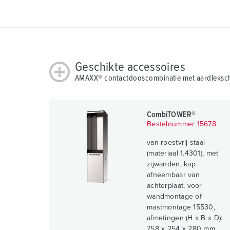
Geschikte accessoires
AMAXX® contactdooscombinatie met aardleksc
CombiTOWER®
Bestelnummer 15678
van roestvrij staal
(materiaal 1.4301), met
zijwanden, kap
afneembaar van
achterplaat, voor
wandmontage of
mastmontage 15530,
afmetingen (H x B x D):
758 x 254 x 280 mm