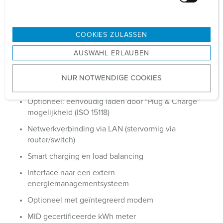
u
n
g
COOKIES ZULASSEN
s
AUSWAHL ERLAUBEN
a
u
22 kW laadvermogen per laadpunt
NUR NOTWENDIGE COOKIES
s
Comfortabele autorisatie via RFID of backend
w
Optioneel: eenvoudig laden door "Plug & Charge"
a
mogelijkheid (ISO 15118)
h
l
Netwerkverbinding via LAN (stervormig via
router/switch)
Smart charging en load balancing
Interface naar een extern
energiemanagementsysteem
Optioneel met geïntegreerd modem
MID gecertificeerde kWh meter