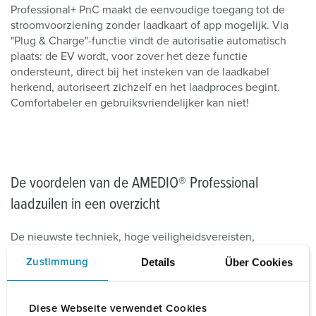
Professional+ PnC maakt de eenvoudige toegang tot de
stroomvoorziening zonder laadkaart of app mogelijk. Via
"Plug & Charge"-functie vindt de autorisatie automatisch
plaats: de EV wordt, voor zover het deze functie
ondersteunt, direct bij het insteken van de laadkabel
herkend, autoriseert zichzelf en het laadproces begint.
Comfortabeler en gebruiksvriendelijker kan niet!
De voordelen van de AMEDIO® Professional
laadzuilen in een overzicht
De nieuwste techniek, hoge veiligheidsvereisten,
eenvoudig in gebruik, netwerkmogelijkheden voor op eisen
Details
Über Cookies
Zustimmung
gebaseerde afrekeningen, overzichtelijke
systeemmonitoring en dynamisch energiemanagement:
met het laadstation MENNEKES AMEDIO®, de profi onder
Diese Webseite verwendet Cookies
de laadzuilen, is voor u een omvangrijk totaalpakket voor