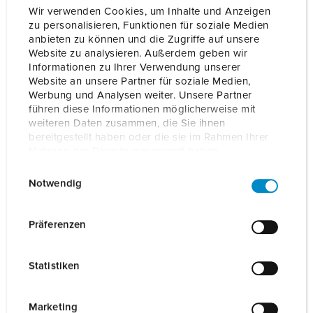
Wir verwenden Cookies, um Inhalte und Anzeigen
de op- en uitbouw van een toekomstbestendige,
zu personalisieren, Funktionen für soziale Medien
intelligente laadinfrastructuur ter beschikking!
anbieten zu können und die Zugriffe auf unsere
Website zu analysieren. Außerdem geben wir
Informationen zu Ihrer Verwendung unserer
Website an unsere Partner für soziale Medien,
Werbung und Analysen weiter. Unsere Partner
führen diese Informationen möglicherweise mit
weiteren Daten zusammen, die Sie ihnen
bereitgestellt haben oder die sie im Rahmen Ihrer
Nutzung der Dienste gesammelt haben.
E
Datenschutzerklärung
Impressum
Notwendig
i
n
w
Präferenzen
i
l
Statistiken
l
i
g
Marketing