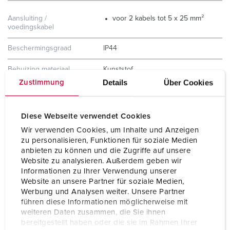
Aansluiting /
voor 2 kabels tot 5 x 25 mm²
voedingskabel
Beschermingsgraad
IP44
Behuizing materiaal
Kunststof
Details
Über Cookies
Zustimmung
Gewicht
8522 g
Hoogte
650 mm
Diese Webseite verwendet Cookies
Wir verwenden Cookies, um Inhalte und Anzeigen
Breedte
225 mm
zu personalisieren, Funktionen für soziale Medien
anbieten zu können und die Zugriffe auf unsere
Certificeringen
EAC
Website zu analysieren. Außerdem geben wir
Informationen zu Ihrer Verwendung unserer
Combinatie uit voorraad
A
Website an unsere Partner für soziale Medien,
Werbung und Analysen weiter. Unsere Partner
führen diese Informationen möglicherweise mit
weiteren Daten zusammen, die Sie ihnen
bereitgestellt haben oder die sie im Rahmen Ihrer