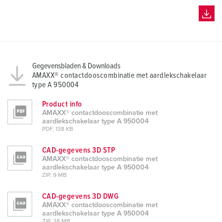
h
l
Gegevensbladen & Downloads
AMAXX® contactdooscombinatie met aardlekschakelaar
type A 950004
Product info
AMAXX® contactdooscombinatie met
aardlekschakelaar type A 950004
PDF, 138 KB
CAD-gegevens 3D STP
AMAXX® contactdooscombinatie met
aardlekschakelaar type A 950004
ZIP, 9 MB
CAD-gegevens 3D DWG
AMAXX® contactdooscombinatie met
aardlekschakelaar type A 950004
ZIP, 38 MB