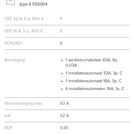
type A 950004
CEE 32 A, 5 p, 400 V
1
CEE 16 A, 5 p, 400 V
1
SCHUKO®
6
Beveiliging
1 aardlekschakelaar 63A, 4p,
0,03A
1 installatieautomaat 32A, 3p, C
1 installatieautomaat 16A, 3p, C
6 installatieautomaten 16A, 1p, C
Voorbeveiliging max.
63 A
InA
52 A
RDF
0,65