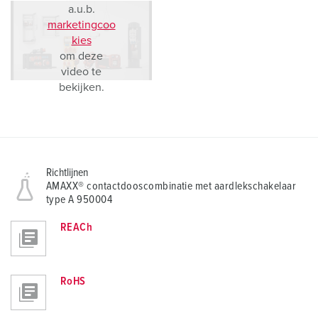
a.u.b.
marketingcoo
kies
om deze
video te
bekijken.
Richtlijnen
AMAXX® contactdooscombinatie met aardlekschakelaar
type A 950004
REACh
RoHS