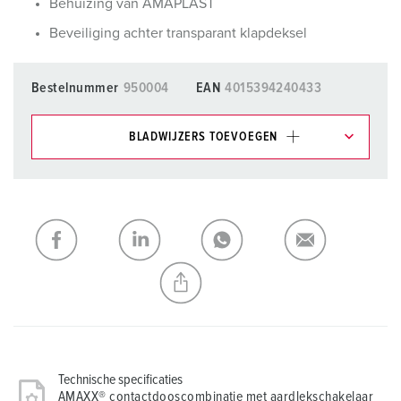
Behuizing van AMAPLAST
Beveiliging achter transparant klapdeksel
Bestelnummer
950004
EAN
4015394240433
BLADWIJZERS TOEVOEGEN
Onze producten kunt u in het gedeelte
verlanglijstje/winkelmand in verschillende lijsten beheren.
Mijn lijst
(0)
TOEVOEGEN
NIEUW LIJST MAKEN
Technische specificaties
AMAXX® contactdooscombinatie met aardlekschakelaar