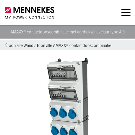
AMAXX® contactdooscombinatie met aardlekschakelaar type A 9500
Toon alle Wand
/
Toon alle AMAXX® contactdooscombinatie