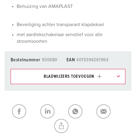
Behuizing van AMAPLAST
Beveiliging achter transparant klapdeksel
met aardlekschakelaar sensitief voor alle
stroomsoorten
Bestelnummer
930080
EAN
4015394261964
BLADWIJZERS TOEVOEGEN
Onze producten kunt u in het gedeelte
verlanglijstje/winkelmand in verschillende lijsten beheren.
Mijn lijst
(0)
TOEVOEGEN
NIEUW LIJST MAKEN