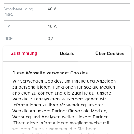
Voorbeveiliging
40 A
max.
InA
40 A
RDF
0,7
Details
Über Cookies
Zustimmung
Aansluiting /
voor 1 kabel tot 5 x 25 mm²
voedingskabel
Beschermingsgraad
IP44
Diese Webseite verwendet Cookies
Wir verwenden Cookies, um Inhalte und Anzeigen
Behuizing materiaal
Kunststof
zu personalisieren, Funktionen für soziale Medien
anbieten zu können und die Zugriffe auf unsere
Gewicht
5200 g
Website zu analysieren. Außerdem geben wir
Informationen zu Ihrer Verwendung unserer
Hoogte
390 mm
Website an unsere Partner für soziale Medien,
Werbung und Analysen weiter. Unsere Partner
Breedte
225 mm
führen diese Informationen möglicherweise mit
weiteren Daten zusammen, die Sie ihnen