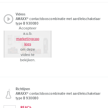
Videos
AMAXX® contactdooscombinatie met aardlekschakelaar
type B 930080
Accepteer
a.u.b.
marketingcoo
kies
om deze
video te
bekijken.
Richtlijnen
AMAXX® contactdooscombinatie met aardlekschakelaar
type B 930080
REACh