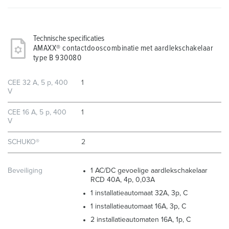
Technische specificaties
AMAXX® contactdooscombinatie met aardlekschakelaar
type B 930080
CEE 32 A, 5 p, 400
1
V
CEE 16 A, 5 p, 400
1
V
SCHUKO®
2
Beveiliging
1 AC/DC gevoelige aardlekschakelaar
RCD 40A, 4p, 0,03A
1 installatieautomaat 32A, 3p, C
1 installatieautomaat 16A, 3p, C
2 installatieautomaten 16A, 1p, C