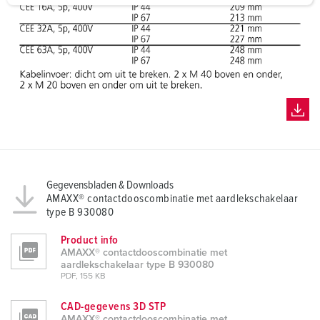
a
h
l
Gegevensbladen & Downloads
AMAXX® contactdooscombinatie met aardlekschakelaar
type B 930080
Product info
AMAXX® contactdooscombinatie met
aardlekschakelaar type B 930080
PDF, 155 KB
CAD-gegevens 3D STP
AMAXX® contactdooscombinatie met