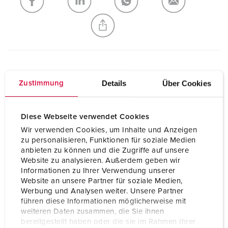
NIEUW LIJST MAKEN
Technische specificaties
Details
Über Cookies
Zustimmung
Twinbox met TwinCONTACT 1649
CEE 16 A, 5 p, 400 V
1
Diese Webseite verwendet Cookies
Wir verwenden Cookies, um Inhalte und Anzeigen
SCHUKO®
1
zu personalisieren, Funktionen für soziale Medien
anbieten zu können und die Zugriffe auf unsere
Beschermingsgraad
IP44
Website zu analysieren. Außerdem geben wir
Informationen zu Ihrer Verwendung unserer
Behuizing materiaal
Kunststof
Website an unsere Partner für soziale Medien,
Werbung und Analysen weiter. Unsere Partner
Gewicht
375 g
führen diese Informationen möglicherweise mit
weiteren Daten zusammen, die Sie ihnen
Certificeringen
VDE
bereitgestellt haben oder die sie im Rahmen Ihrer