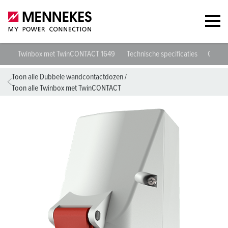
Twinbox met TwinCONTACT 1649
Technische specificaties
Gegev
Toon alle Dubbele wandcontactdozen
/
Toon alle Twinbox met TwinCONTACT