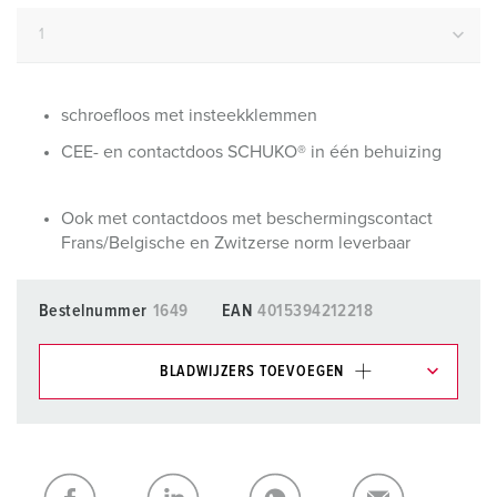
schroefloos met insteekklemmen
CEE- en contactdoos SCHUKO® in één behuizing
Ook met contactdoos met beschermingscontact
Frans/Belgische en Zwitzerse norm leverbaar
Bestelnummer
1649
EAN
4015394212218
BLADWIJZERS TOEVOEGEN
Onze producten kunt u in het gedeelte
verlanglijstje/winkelmand in verschillende lijsten beheren.
Mijn lijst
(0)
TOEVOEGEN