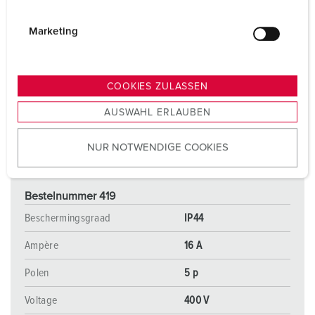
i
g
Marketing
u
n
g
COOKIES ZULASSEN
s
AUSWAHL ERLAUBEN
a
u
NUR NOTWENDIGE COOKIES
s
w
a
Bestelnummer 419
h
l
Beschermingsgraad
IP44
Ampère
16 A
Polen
5 p
Voltage
400 V