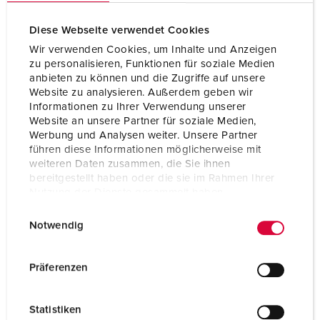
Voltage
400 V
Aansluittechniek
zonder schroeven,
Diese Webseite verwendet Cookies
TwinCONTACT
Wir verwenden Cookies, um Inhalte und Anzeigen
zu personalisieren, Funktionen für soziale Medien
Contacten
standaard
anbieten zu können und die Zugriffe auf unsere
Website zu analysieren. Außerdem geben wir
Informationen zu Ihrer Verwendung unserer
Website an unsere Partner für soziale Medien,
NAAR HET PRODUCT
Werbung und Analysen weiter. Unsere Partner
führen diese Informationen möglicherweise mit
weiteren Daten zusammen, die Sie ihnen
bereitgestellt haben oder die sie im Rahmen Ihrer
Nutzung der Dienste gesammelt haben.
E
Datenschutzerklärung
Impressum
Notwendig
i
n
w
Präferenzen
i
l
Statistiken
l