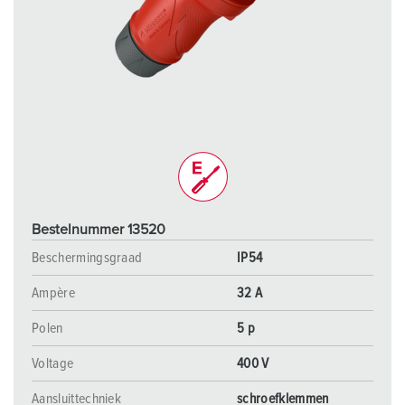
Bestelnummer 13520
Beschermingsgraad
IP54
Ampère
32 A
Polen
5 p
Voltage
400 V
Aansluittechniek
schroefklemmen