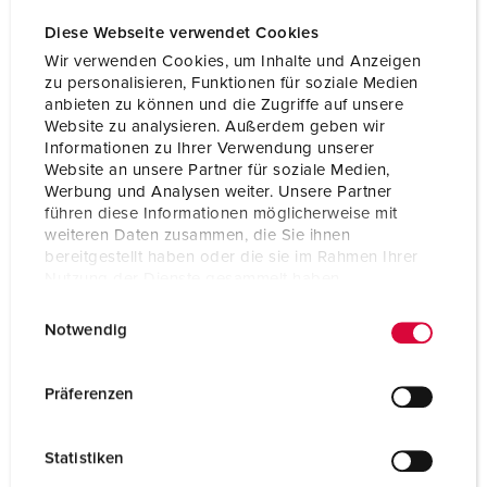
Diese Webseite verwendet Cookies
Wir verwenden Cookies, um Inhalte und Anzeigen
zu personalisieren, Funktionen für soziale Medien
anbieten zu können und die Zugriffe auf unsere
Website zu analysieren. Außerdem geben wir
Informationen zu Ihrer Verwendung unserer
Website an unsere Partner für soziale Medien,
Werbung und Analysen weiter. Unsere Partner
führen diese Informationen möglicherweise mit
weiteren Daten zusammen, die Sie ihnen
bereitgestellt haben oder die sie im Rahmen Ihrer
Nutzung der Dienste gesammelt haben.
Bestelnummer 13510
E
Datenschutzerklärung
Impressum
Notwendig
Beschermingsgraad
IP54
i
n
Ampère
16 A
w
Präferenzen
i
Polen
5 p
l
Statistiken
Voltage
400 V
l