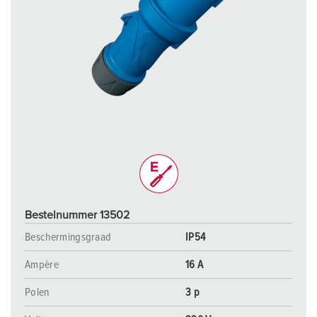
Bestelnummer 13502
Beschermingsgraad
IP54
Ampère
16 A
Polen
3 p