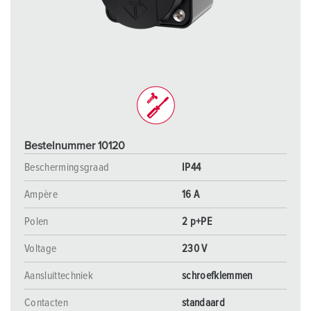
Bestelnummer 10120
Beschermingsgraad
IP44
Ampère
16 A
Polen
2 p+PE
Voltage
230 V
Aansluittechniek
schroefklemmen
Contacten
standaard