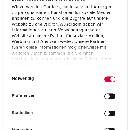
Wir verwenden Cookies, um Inhalte und Anzeigen
zu personalisieren, Funktionen für soziale Medien
anbieten zu können und die Zugriffe auf unsere
Website zu analysieren. Außerdem geben wir
Informationen zu Ihrer Verwendung unserer
Website an unsere Partner für soziale Medien,
Werbung und Analysen weiter. Unsere Partner
führen diese Informationen möglicherweise mit
weiteren Daten zusammen, die Sie ihnen
bereitgestellt haben oder die sie im Rahmen Ihrer
Nutzung der Dienste gesammelt haben.
E
Datenschutzerklärung
Impressum
Bestelnummer 10119
Notwendig
i
Beschermingsgraad
IP44
n
w
Ampère
16 A
Präferenzen
i
Polen
2 p+PE
l
Statistiken
l
Voltage
230 V
i
Aansluittechniek
schroefklemmen
g
Marketing