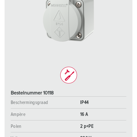
Bestelnummer 10118
Beschermingsgraad
IP44
Ampère
16 A
Polen
2 p+PE