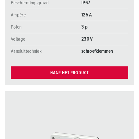
Beschermingsgraad
IP67
Ampère
125 A
Polen
3 p
Voltage
230 V
Aansluittechniek
schroefklemmen
NAAR HET PRODUCT