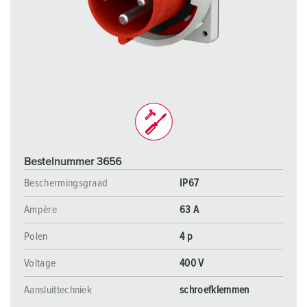
Bestelnummer 3656
Beschermingsgraad
IP67
Ampère
63 A
Polen
4 p
Voltage
400 V
Aansluittechniek
schroefklemmen