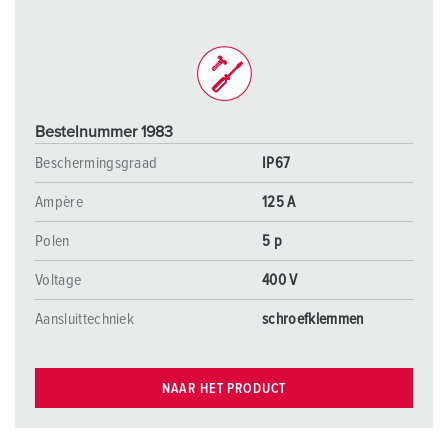
Bestelnummer 1983
Beschermingsgraad
IP67
Ampère
125 A
Polen
5 p
Voltage
400 V
Aansluittechniek
schroefklemmen
NAAR HET PRODUCT