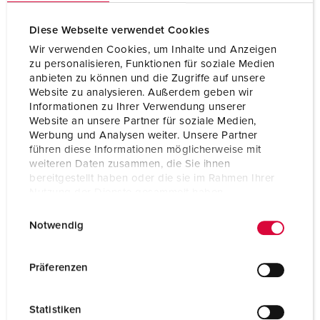
Diese Webseite verwendet Cookies
Wir verwenden Cookies, um Inhalte und Anzeigen
zu personalisieren, Funktionen für soziale Medien
anbieten zu können und die Zugriffe auf unsere
Website zu analysieren. Außerdem geben wir
Informationen zu Ihrer Verwendung unserer
Website an unsere Partner für soziale Medien,
Werbung und Analysen weiter. Unsere Partner
führen diese Informationen möglicherweise mit
weiteren Daten zusammen, die Sie ihnen
bereitgestellt haben oder die sie im Rahmen Ihrer
Nutzung der Dienste gesammelt haben.
E
Datenschutzerklärung
Impressum
Notwendig
Bestelnummer 3600
i
n
Beschermingsgraad
IP67
w
Präferenzen
Ampère
125 A
i
l
Polen
4 p
Statistiken
l