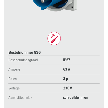
Bestelnummer 836
Beschermingsgraad
IP67
Ampère
63 A
Polen
3 p
Voltage
230 V
Aansluittechniek
schroefklemmen