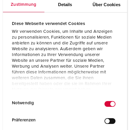
Voltage
400 V
Details
Über Cookies
Zustimmung
Aansluittechniek
schroefklemmen
Contacten
hittebestendig
Diese Webseite verwendet Cookies
binnenwerk
Wir verwenden Cookies, um Inhalte und Anzeigen
zu personalisieren, Funktionen für soziale Medien
Contacten
vernikkelde contacten
anbieten zu können und die Zugriffe auf unsere
Website zu analysieren. Außerdem geben wir
Informationen zu Ihrer Verwendung unserer
Website an unsere Partner für soziale Medien,
NAAR HET PRODUCT
Werbung und Analysen weiter. Unsere Partner
führen diese Informationen möglicherweise mit
weiteren Daten zusammen, die Sie ihnen
bereitgestellt haben oder die sie im Rahmen Ihrer
Nutzung der Dienste gesammelt haben.
E
Datenschutzerklärung
Impressum
Notwendig
i
n
w
Präferenzen
i