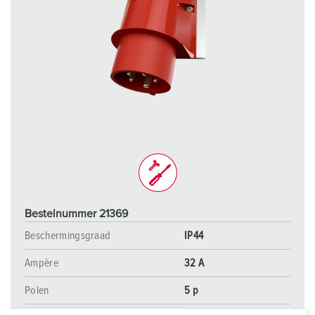
Bestelnummer 21369
Beschermingsgraad
IP44
Ampère
32 A
Polen
5 p